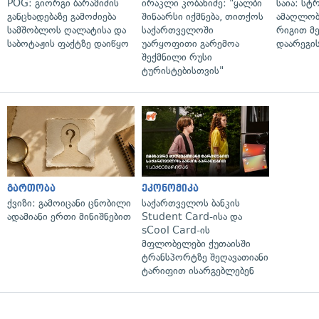
POG: გიორგი ბარამიძის
ირაკლი კობახიძე: "ყალბი
საია: სტ
განცხადებაზე გამოძიება
შინაარსი იქმნება, თითქოს
ამაღლობ
სამშობლოს ღალატისა და
საქართველოში
რიგით მ
საბოტაჟის ფაქტზე დაიწყო
უარყოფითი გარემოა
დაარეგი
შექმნილი რუსი
ტურისტებისთვის"
გართობა
ეკონომიკა
ქვიზი: გამოიცანი ცნობილი
საქართველოს ბანკის
ადამიანი ერთი მინიშნებით
Student Card-ისა და
sCool Card-ის
მფლობელები ქუთაისში
ტრანსპორტზე შეღავათიანი
ტარიფით ისარგებლებენ