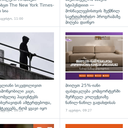
ახეთ The New York Times-
სტიპენდიით —
ს სია
მოსწავლეებისთვის შექმნილ
საერთაშორისო პროგრამაზე
 აგვისტო, 11:00
7 აგვისტო, 10:57
მიღება დაიწყო
დახედვა
გადახედვა
ელიანი სიკვდილივით
მიიღეთ 25%-იანი
ამოწყობილი კაცი,
ფასდაკლება კომფორტერში
ომელიც პაციენტებს
შერჩეულ კოლექციაზე
ახურავიდან აშტერდებოდა,
ნაწილ-ნაწილ გადახდისას
მტკიცებს, რომ ყვავი იყო
 აგვისტო, 09:29
7 აგვისტო, 09:27