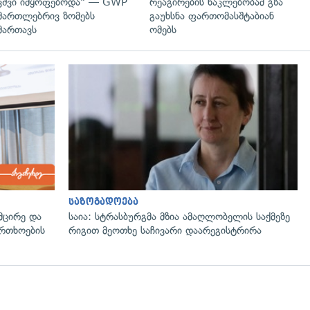
ვშვი იმყოფებოდა" — GWP
რეაგირების ნაკლებობამ გზა
მართლებრივ ზომებს
გაუხსნა ფართომასშტაბიან
მართავს
ომებს
საზოგადოება
მცირე და
საია: სტრასბურგმა მზია ამაღლობელის საქმეზე
ფრთხოების
რიგით მეოთხე საჩივარი დაარეგისტრირა