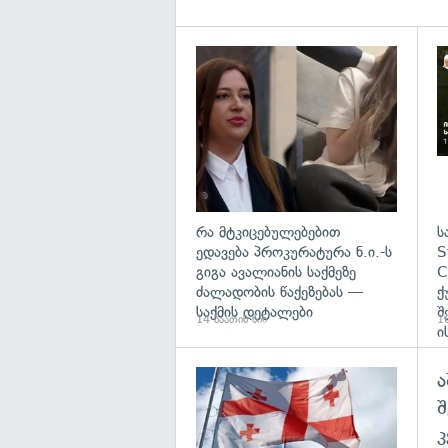
გა
რა მტკიცებულებებით
ს
ედავება პროკურატურა ნ.ი.-ს
S
გიგა ავალიანის საქმეზე
C
ძალადობის წაქეზებას —
ქ
საქმის დეტალები
შ
14 საათის წინ
16
ი
ა
გა
შ