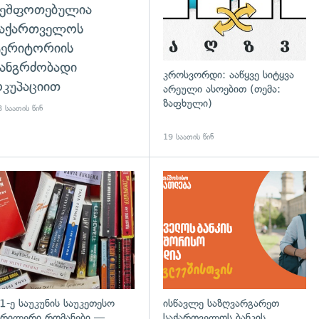
შეშფოთებულია
საქართველოს
ტერიტორიის
ანგრძობადი
კროსვორდი: ააწყვე სიტყვა
კუპაციით
არეული ასოებით (თემა:
ზაფხული)
 საათის წინ
19 საათის წინ
დახედვა
გადახედვა
1-ე საუკუნის საუკეთესო
ისწავლე საზღვარგარეთ
რილერი რომანები —
საქართველოს ბანკის