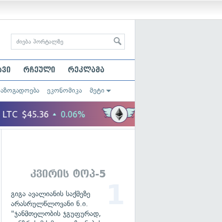
ავი
რჩეული
რეკლამა
საზოგადოება
ეკონომიკა
მეტი
კვირის ტოპ-5
გიგა ავალიანის საქმეზე
არასრულწლოვანი ნ.ი.
"ჯანმთელობის ჯგუფურად,