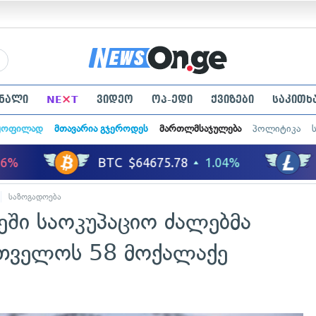
×
ნალი
NE
T
ვიდეო
ოპ-ედი
ქვიზები
საკითხ
ყოფილად
მთავარია გჯეროდეს
მართლმსაჯულება
პოლიტიკა
საზოგადოება
ეში საოკუპაციო ძალებმა
თველოს 58 მოქალაქე