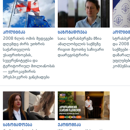
პოლიტიკა
საზოგადოება
პოლიტი
2008 წლის ომის შედეგები
საია: სტრასბურგმა მზია
სტრასბუ
დღემდე ძირს უთხრის
ამაღლობელის საქმეზე
და 2008
საქართველოს
რიგით მეოთხე საჩივარი
საქმეები
უსაფრთხოებას,
დაარეგისტრირა
დაზარა
სუვერენიტეტსა და
უფლებებ
ტერიტორიულ მთლიანობას
კომპენსა
— ევროკავშირის
პრესპიკერის განცხადება
საზოგადოება
ეკონომიკა