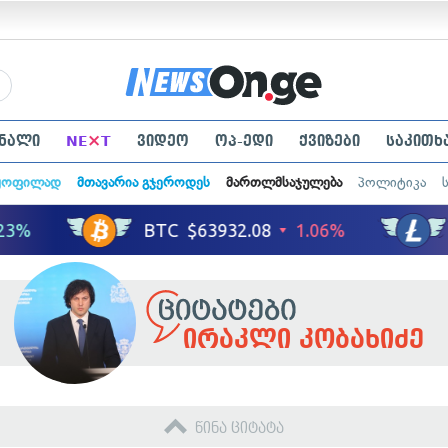
×
ნალი
NE
T
ვიდეო
ოპ-ედი
ქვიზები
საკითხ
ყოფილად
მთავარია გჯეროდეს
მართლმსაჯულება
პოლიტიკა
ირაკლი კობახიძე
წინა ციტატა