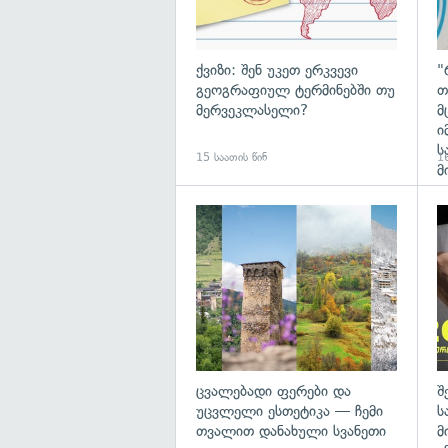
ქვიზი: შენ უკეთ ერკვევი
"
გეოგრაფიულ ტერმინებში თუ
თ
მერვეკლასელი?
მ
ი
ს
15 საათის წინ
16
მ
გა
ცვალებადი ფერები და
შ
უცვლელი ესთეტიკა — ჩემი
ს
თვალით დანახული სვანეთი
მ