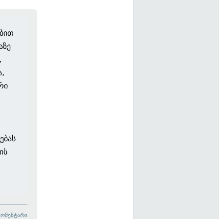
ებით
აზე
,
ა,
რი
ებას
ის
კომენტარი