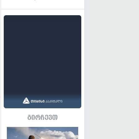
გადახედვა
გირჩევთ
გადახედვა