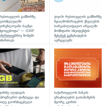
რუსთაველის გამზირზე
ჯივიპი რუსთაველის გამზირზე
ვითმცლელში
წყალმომარაგების ქსელების
ცირეწლოვანი ბავშვი
სარეაბილიტაციო არეალში
მყოფებოდა" — GWP
მომხდარი ინციდენტის
ამართლებრივ ზომებს
შესახებ განცხადებას
 საათის წინ
17 საათის წინ
იმართავს
ავრცელებს
დახედვა
ეიძინე ალდაგის
საქართველოს ბანკის
ამოგზაურო დაზღვევა და
გზავნილების გათამაშების
იიღე გაორმაგებული
მეორე კვირის