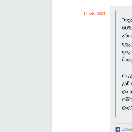
14 ოქტ, 2024
"რე
60%
არი
დეკ
დაკ
მთა
ის 
გან
და 
ომში
დავ
გაზია