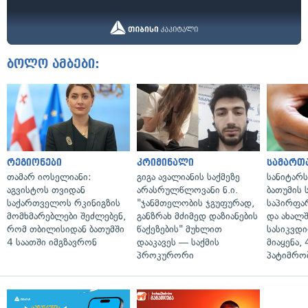
ბოლო ამბები:
რეგიონები
კრიმინალი
სამართ
თამარ იოსელიანი:
გიგა ავალიანის საქმეზე
სანიტარ
აგვისტოს თვიდან
არასრულწლოვანი ნ.ი.
ბათუმის
საქართველოს რკინიგზის
"ჯანმთელობის ჯგუფურად,
საპირფა
მომხმარებლები შეძლებენ,
განზრახ მძიმედ დაზიანების
და ახალ
რომ თბილისიდან ბათუმში
წაქეზების" მუხლით
სასიკვდი
4 საათში იმგზავრონ
დააკავეს — საქმის
მიაყენა,
პროკურორი
პატიმრობ