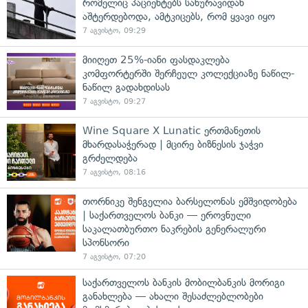
რომელიც პაციენტებს სახურავიდან
აშტერდებოდა, ამტკიცებს, რომ ყვავი იყო
7 აგვისტო, 09:29
მიიღეთ 25%-იანი ფასდაკლება
კომფორტერში შერჩეულ კოლექციაზე ნაწილ-
ნაწილ გადახდისას
7 აგვისტო, 09:27
Wine Square X Lunatic ერთმანეთის
მხარდასაჭერად | მცირე ბიზნესის ჯაჭვი
გრძელდება
7 აგვისტო, 08:16
თორნიკე შენგელია ბარსელონას ემშვიდობება
| საქართველოს ბანკი — ეროვნული
საკალათბურთო ნაკრების გენერალური
სპონსორი
7 აგვისტო, 07:20
საქართველოს ბანკის მობილბანკის მორიგი
განახლება — ახალი შესაძლებლობები