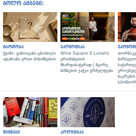
ბოლო ამბები:
გართობა
ეკონომიკა
ეკონომ
ქვიზი: გამოიცანი ცნობილი
Wine Square X Lunatic
თორნიკე
ადამიანი ერთი მინიშნებით
ერთმანეთის
ბარსელონ
მხარდასაჭერად | მცირე
საქართვ
ბიზნესის ჯაჭვი გრძელდება
ეროვნულ
ნაკრები
სპონსორ
წიგნები
პოლიტიკა