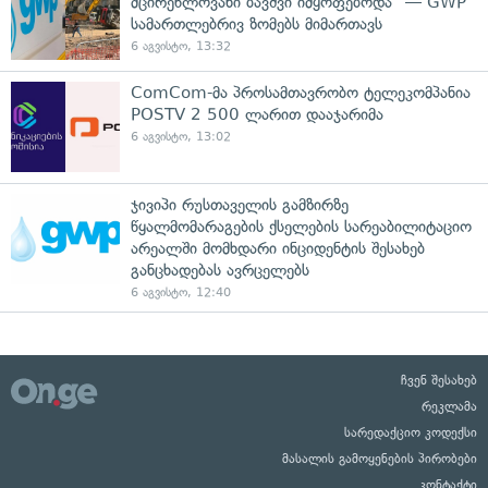
მცირეწლოვანი ბავშვი იმყოფებოდა" — GWP
სამართლებრივ ზომებს მიმართავს
6 აგვისტო, 13:32
ComCom-მა პროსამთავრობო ტელეკომპანია
POSTV 2 500 ლარით დააჯარიმა
6 აგვისტო, 13:02
ჯივიპი რუსთაველის გამზირზე
წყალმომარაგების ქსელების სარეაბილიტაციო
არეალში მომხდარი ინციდენტის შესახებ
განცხადებას ავრცელებს
6 აგვისტო, 12:40
ჩვენ შესახებ
რეკლამა
სარედაქციო კოდექსი
მასალის გამოყენების პირობები
კონტაქტი