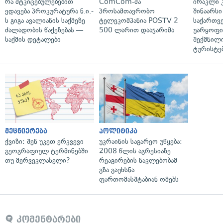
რა მტკიცებულებებით
ComCom-მა
ირაკლი კ
ედავება პროკურატურა ნ.ი.-
პროსამთავრობო
შინაარსი
ს გიგა ავალიანის საქმეზე
ტელეკომპანია POSTV 2
საქართვ
ძალადობის წაქეზებას —
500 ლარით დააჯარიმა
უარყოფი
საქმის დეტალები
შექმნილ
ტურისტე
მეცნიერება
პოლიტიკა
ქვიზი: შენ უკეთ ერკვევი
უკრაინის საგარეო უწყება:
გეოგრაფიულ ტერმინებში
2008 წლის აგრესიაზე
თუ მერვეკლასელი?
რეაგირების ნაკლებობამ
გზა გაუხსნა
ფართომასშტაბიან ომებს
კომენტარები