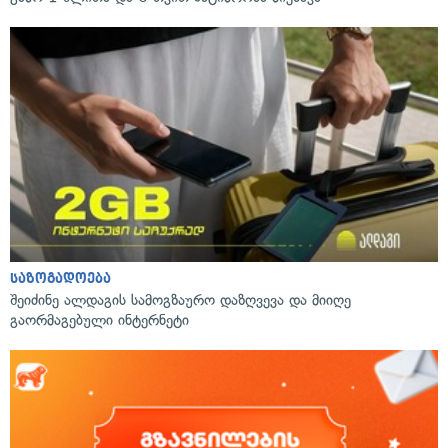
საზოგადოება
შეიძინე ალდაგის სამოგზაურო დაზღვევა და მიიღე
გაორმაგებული ინტერნეტი