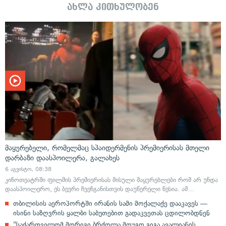
ახლა კითხულობენ
მაყურებელი, რომელმაც სპაიდერმენის პრემიერისას მთელი
დარბაზი დაასპოილერა, გალახეს
6 აგვისტო, 08:38
კინოთეატრში ფილმის პრემიერისას მისული მაყურებლები რომ არ უნდა
დაასპოილერო, ეს ბევრი ჩვენგანისთვის დაუწერელი წესია. ამ…
თბილისის აეროპორტში ირანის სამი მოქალაქე დააკავეს —
ისინი საზღვრის ყალბი საბუთებით გადაკვეთას ცდილობდნენ
"საქართველომ მორიგი ბრძოლა მოუგო გიგა ავალიანის