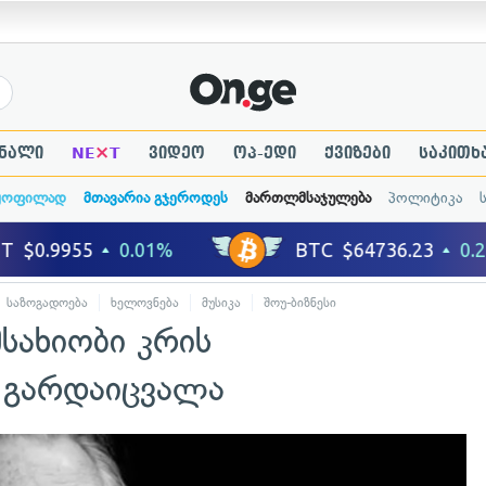
×
ნალი
NE
T
ვიდეო
ოპ-ედი
ქვიზები
საკითხ
ყოფილად
მთავარია გჯეროდეს
მართლმსაჯულება
პოლიტიკა
საზოგადოება
ხელოვნება
მუსიკა
შოუ-ბიზნესი
სახიობი კრის
 გარდაიცვალა