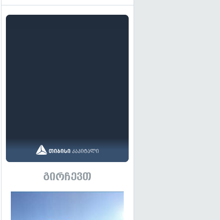
გირჩევთ
გადახედვა