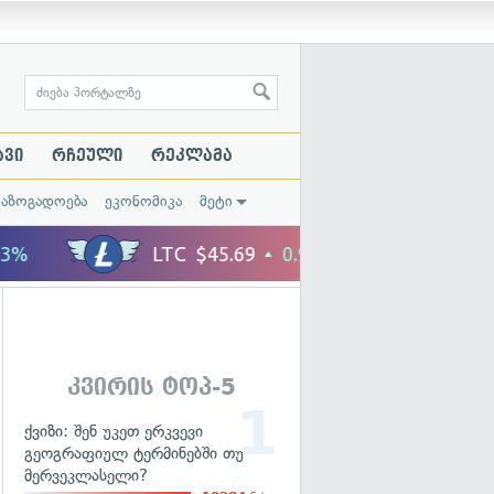
ავი
რჩეული
რეკლამა
საზოგადოება
ეკონომიკა
მეტი
კვირის ტოპ-5
ქვიზი: შენ უკეთ ერკვევი
გეოგრაფიულ ტერმინებში თუ
მერვეკლასელი?