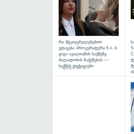
რა მტკიცებულებებით
ს
ედავება პროკურატურა ნ.ი.-ს
S
გიგა ავალიანის საქმეზე
C
ძალადობის წაქეზებას —
ქ
საქმის დეტალები
შ
7 აგვისტო, 16:50
7
ი