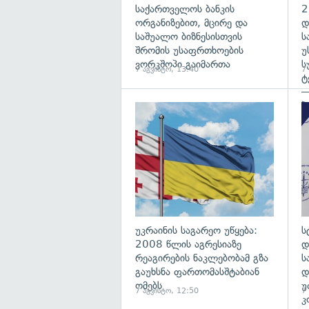
საქართველოს ბანკის
2
ორგანიზებით, მცირე და
დ
საშუალო ბიზნესისთვის
ს
შრომის უსაფრთხოების
უ
ვორკშოპი გაიმართა
ს
7 აგვისტო, 13:40
7
ტ
—
პ
გა
უკრაინის საგარეო უწყება:
ს
2008 წლის აგრესიაზე
დ
რეაგირების ნაკლებობამ გზა
ს
გაუხსნა ფართომასშტაბიან
დ
ომებს
უ
7 აგვისტო, 12:50
7
კ