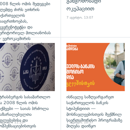
განგრძობადი
008 წლის ომის შედეგები
ოკუპაციით
ღემდე ძირს უთხრის
აქართველოს
7 აგვისტო, 13:07
საფრთხოებას,
უვერენიტეტსა და
 აგვისტო, 13:35
ერიტორიულ მთლიანობას
 ევროკავშირის
რესპიკერის განცხადება
დახედვა
გადახედვა
ტრასბურგის სასამართლო
ისწავლე საზღვარგარეთ
ა 2008 წლის ომის
საქართველოს ბანკის
აქმეები — საიას ბრძოლა
სტიპენდიით —
აზარალებულთა
მოსწავლეებისთვის შექმნილ
ფლებებისა და
საერთაშორისო პროგრამაზე
 აგვისტო, 11:53
7 აგვისტო, 10:57
ომპენსაციებისთვის
მიღება დაიწყო