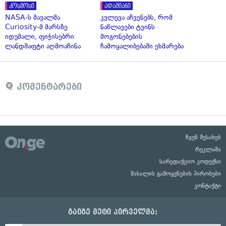
კოსმოსი
ადამიანი
NASA-ს მავალმა
კვლევა აჩვენებს, რომ
Curiosity-მ მარსზე
ნაწლავები ტვინს
იდუმალი, ფიჭისებრი
მოგონებების
ლანდშაფტი აღმოაჩინა
ჩამოყალიბებაში ეხმარება
კომენტარები
ჩვენ შესახებ
რეკლამა
სარედაქციო კოდექსი
მასალის გამოყენების პირობები
კონტაქტი
გაიგე მეტი პირველმა: