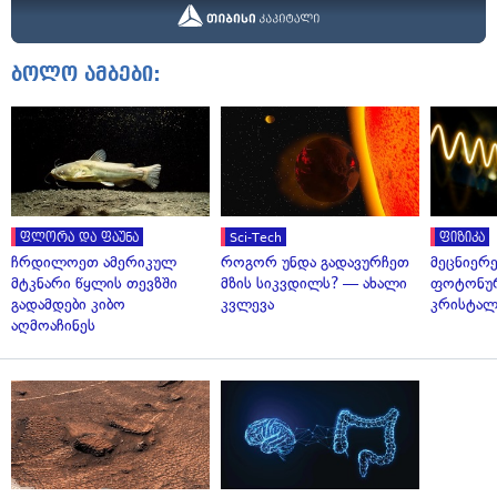
ბოლო ამბები:
ფლორა და ფაუნა
Sci-Tech
ფიზიკა
ჩრდილოეთ ამერიკულ
როგორ უნდა გადავურჩეთ
მეცნიერ
მტკნარი წყლის თევზში
მზის სიკვდილს? — ახალი
ფოტონუ
გადამდები კიბო
კვლევა
კრისტალ
აღმოაჩინეს