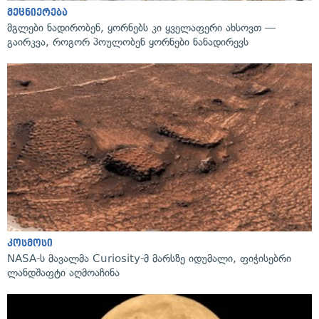
მეცნიერება
მგლები ნადირობენ, ყორნებს კი ყველაფერი ახსოვთ —
გაირკვა, როგორ პოულობენ ყორნები ნანადირევს
კოსმოსი
NASA-ს მავალმა Curiosity-მ მარსზე იდუმალი, ფიჭისებრი
ლანდშაფტი აღმოაჩინა