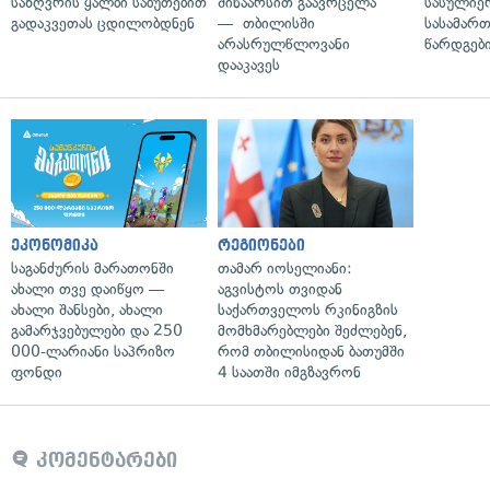
საზღვრის ყალბი საბუთებით
შინაარსით გაავრცელა
სასულიე
გადაკვეთას ცდილობდნენ
— თბილისში
სასამარ
არასრულწლოვანი
წარდგები
დააკავეს
ეკონომიკა
რეგიონები
საგანძურის მარათონში
თამარ იოსელიანი:
ახალი თვე დაიწყო —
აგვისტოს თვიდან
ახალი შანსები, ახალი
საქართველოს რკინიგზის
გამარჯვებულები და 250
მომხმარებლები შეძლებენ,
000-ლარიანი საპრიზო
რომ თბილისიდან ბათუმში
ფონდი
4 საათში იმგზავრონ
კომენტარები