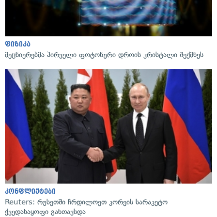
ფიზიკა
მეცნიერებმა პირველი ფოტონური დროის კრისტალი შექმნეს
კონფლიქტები
Reuters: რუსეთში ჩრდილოეთ კორეის სარაკეტო
ქვედანაყოფი განთავსდა