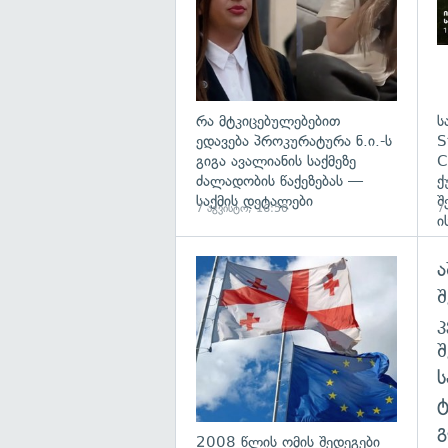
რა მტკიცებულებებით
ს
ედავება პროკურატურა ნ.ი.-ს
S
გიგა ავალიანის საქმეზე
C
ძალადობის წაქეზებას —
ქ
საქმის დეტალები
შ
7 აგვისტო, 16:50
7
ი
ა
გა
შ
გ
2008 წლის ომის შედეგები