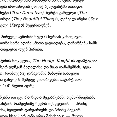
ლის,
სატახტოთა თამაშების
სპინოფის,
შვიდი
ება ირლანდიის ქალაქ ბელფასტში დაიწყო.
ნეტი (
True Detective)
, ბერტი კარველი (
The
ორდი (
Tiny Beautiful Things
), დენიელ ინგსი (
Sex
უელი (
Fargo
) შეუერთდნენ.
 პირველ სეზონში სულ 6 სერიას ვიხილავთ,
ორი სარა ადინა სმითი გადაიღებს, დანარჩენს სამს
დიუსერი ოუენ ჰარისი.
რტინის ნოველის,
The Hedge Knight
-ის ადაპტაციაა.
სერ დუნკან მაღალისა და მისი თანაშემწის, ეგის
ვთ, რომლებიც
დრაკონის სახლში
ასახული
ს გასვლის შემდეგ ვითარდება,
სატახტოთა
ი 100 წლით ადრე.
კანი და ეგი რაინდთა შეჯიბრებაში აღმოჩნდებიან,
ასტიის რამდენიმე წევრს შეხვდებიან — პრინც
ინც ბეილორ ტარგარიენს და პრინც მაეკარ
ილია სხვა პერსონაჟების შესახებაც —
შვიდი