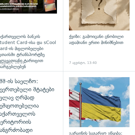
აქართველოს ბანკის
ქვიზი: გამოიცანი ცნობილი
tudent Card-ისა და sCool
ადამიანი ერთი მინიშნებით
ard-ის მფლობელები
უთაისში ტრანსპორტზე
ეღავათიანი ტარიფით
 აგვისტო, 14:49
7 აგვისტო, 13:40
სარგებლებენ
შშ-ის საელჩო:
დახედვა
ეერთებული შტატები
კვლავ ღრმად
შეშფოთებულია
საქართველოს
ტერიტორიის
ანგრძობადი
უკრაინის საგარეო უწყება: