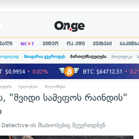
×
ნალი
NE
T
ვიდეო
ოპ-ედი
ქვიზები
საკითხ
ყოფილად
მთავარია გჯეროდეს
მართლმსაჯულება
პოლიტიკა
ულტურა
ხელოვნება
შოუ-ბიზნესი
, "შვიდი სამეფოს რაინდის"
ო
 Detective-ის მსახიობებიც შეუერთდნენ