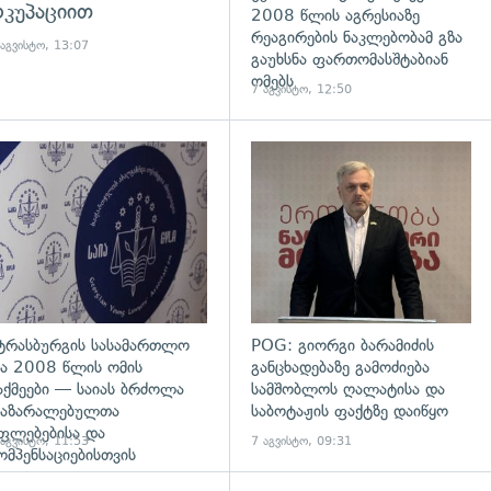
კუპაციით
2008 წლის აგრესიაზე
რეაგირების ნაკლებობამ გზა
 აგვისტო, 13:07
გაუხსნა ფართომასშტაბიან
ომებს
7 აგვისტო, 12:50
დახედვა
გადახედვა
ტრასბურგის სასამართლო
POG: გიორგი ბარამიძის
ა 2008 წლის ომის
განცხადებაზე გამოძიება
აქმეები — საიას ბრძოლა
სამშობლოს ღალატისა და
აზარალებულთა
საბოტაჟის ფაქტზე დაიწყო
ფლებებისა და
 აგვისტო, 11:53
7 აგვისტო, 09:31
ომპენსაციებისთვის