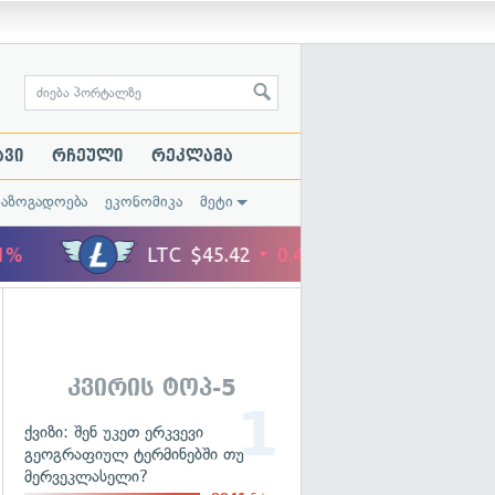
ავი
რჩეული
რეკლამა
საზოგადოება
ეკონომიკა
მეტი
კვირის ტოპ-5
ქვიზი: შენ უკეთ ერკვევი
გეოგრაფიულ ტერმინებში თუ
მერვეკლასელი?