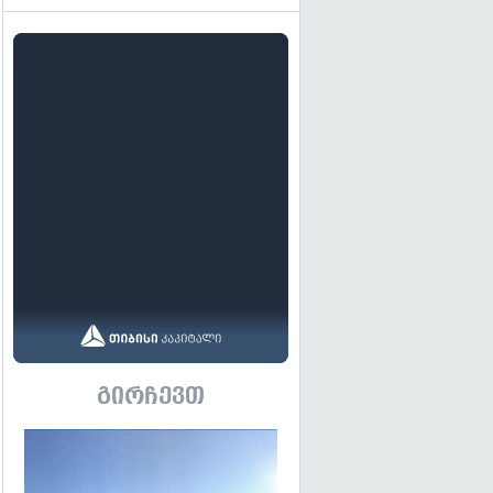
გირჩევთ
გადახედვა