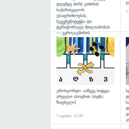
ო
დღემდე ძირს უთხრის
საქართველოს
7
უსაფრთხოებას,
სუვერენიტეტსა და
7 აგვისტო, 13:35
ტერიტორიულ მთლიანობას
— ევროკავშირის
პრესპიკერის განცხადება
გა
კროსვორდი: ააწყვე სიტყვა
ს
არეული ასოებით (თემა:
დ
ზაფხული)
ს
დ
უ
7 აგვისტო, 12:00
7
კ