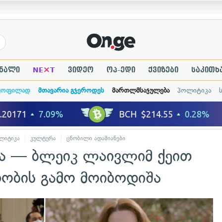
×
ნალი
NE
T
ვიდეო
ოპ-ედი
ქვიზები
საკითხ
ყოფილად
მთავარია გჯეროდეს
მართლმსაჯულება
პოლიტიკა
ლიტიკა
კულტურა
ცნობილი ადამიანები
ია — ბლეიკ ლაივლიმ ქეით
ობის გამო მოიბოდიშა