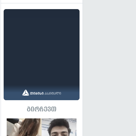
გირჩევთ
გადახედვა