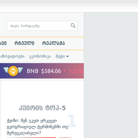
ავი
რჩეული
რეკლამა
საზოგადოება
ეკონომიკა
მეტი
კვირის ტოპ-5
ქვიზი: შენ უკეთ ერკვევი
გეოგრაფიულ ტერმინებში თუ
მერვეკლასელი?