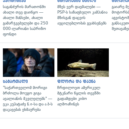
ეკონომიკა
ცხოვრების სტილი
ცხოვრე
საგანძურის მარათონში
მზეს ვერ დაემალები —
გაიარე მ
ახალი თვე დაიწყო —
PSP-ს საზაფხულო კამპანია
მოტორსმ
ახალი შანსები, ახალი
მზისგან დაცვის
აგვისტო
გამარჯვებულები და 250
აუცილებლობას გვახსენებს
განსაკუ
000-ლარიანი საპრიზო
შეთავაზე
ფონდი
სამართალი
ფლორა და ფაუნა
"საქართველომ მორიგი
ჩრდილოეთ ამერიკულ
ბრძოლა მოუგო გიგა
მტკნარი წყლის თევზში
ავალიანის მკვლელებს" —
გადამდები კიბო
ეკა კუპატაძე ნ.ი-სა და ა.ბ-ს
აღმოაჩინეს
დაკავებას ეხმაურება