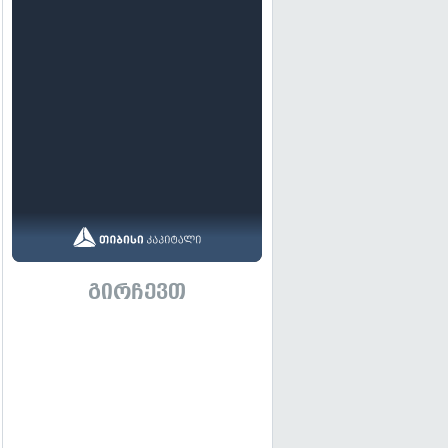
გირჩევთ
გადახედვა