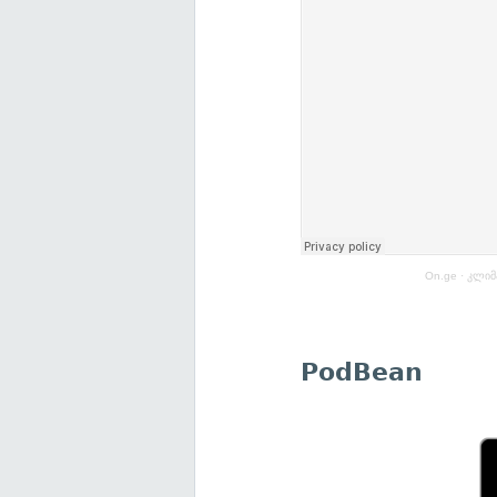
On.ge
·
კლიმ
PodBean