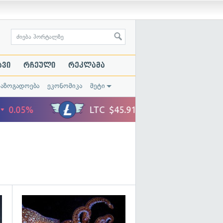
ავი
რჩეული
რეკლამა
საზოგადოება
ეკონომიკა
მეტი
გადახედვა
გადახედვა