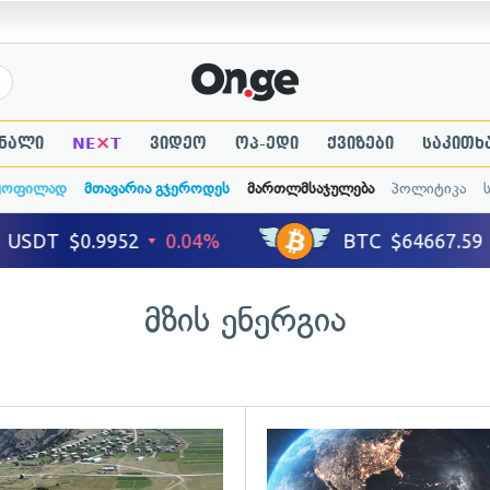
×
ნალი
NE
T
ვიდეო
ოპ-ედი
ქვიზები
საკითხ
ყოფილად
მთავარია გჯეროდეს
მართლმსაჯულება
პოლიტიკა
მზის ენერგია