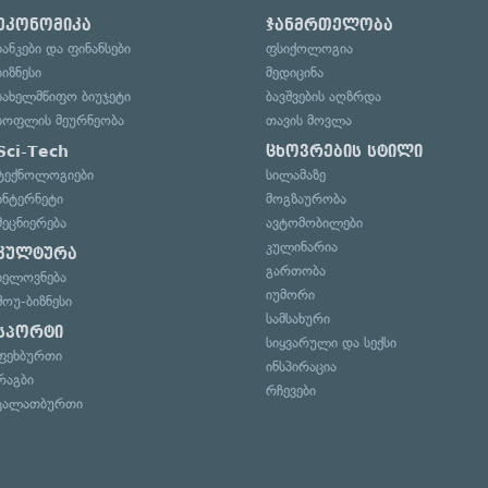
ეკონომიკა
ჯანმრთელობა
ბანკები და ფინანსები
ფსიქოლოგია
ბიზნესი
მედიცინა
სახელმწიფო ბიუჯეტი
ბავშვების აღზრდა
სოფლის მეურნეობა
თავის მოვლა
Sci-Tech
ცხოვრების სტილი
ტექნოლოგიები
სილამაზე
ინტერნეტი
მოგზაურობა
მეცნიერება
ავტომობილები
კულინარია
კულტურა
გართობა
ხელოვნება
იუმორი
შოუ-ბიზნესი
სამსახური
სპორტი
სიყვარული და სექსი
ფეხბურთი
ინსპირაცია
რაგბი
რჩევები
კალათბურთი