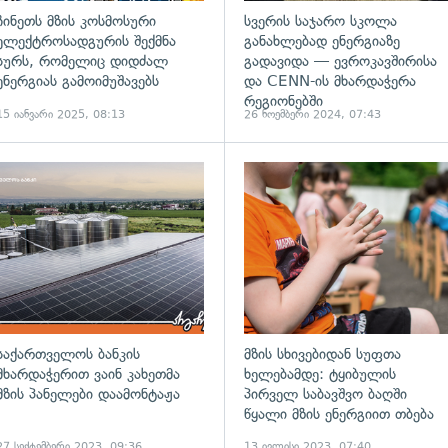
ჩინეთს მზის კოსმოსური
სვერის საჯარო სკოლა
ელექტროსადგურის შექმნა
განახლებად ენერგიაზე
სურს, რომელიც დიდძალ
გადავიდა — ევროკავშირისა
ენერგიას გამოიმუშავებს
და CENN-ის მხარდაჭერა
რეგიონებში
15 იანვარი 2025, 08:13
26 ნოემბერი 2024, 07:43
საქართველოს ბანკის
მზის სხივებიდან სუფთა
მხარდაჭერით ვაინ კახეთმა
ხელებამდე: ტყიბულის
მზის პანელები დაამონტაჟა
პირველ საბავშვო ბაღში
წყალი მზის ენერგიით თბება
27 სექტემბერი 2023, 09:36
13 ივლისი 2023, 07:40