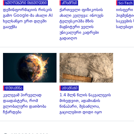
ხელოვნური ინტელექტი
კოსმოსი
Sci-Tech
დეზინფორმაციის რისკის
ქართველი ფიზიკოსის
იისფერი
გამო Google-მა ახალი AI
ახალი კვლევა: ინოუეს
პიგმენტი
ხელსაწყო ერთ დღეში
ტელესკოპმა მზის
საკვები
გააუქმა
მაგნიტური ველის
საღებავი
უნიკალური კადრები
გადაიღო
დედამიწა
ადამიანი
კვლევამ პირველად
1.4 მლნ წლის ნაკვალევის
დაადასტურა, რომ
მიხედვით, ადამიანის
გლობალური დათბობა
წინაპარი, შესაძლოა,
ჩქარდება
გაცილებით დიდი იყო