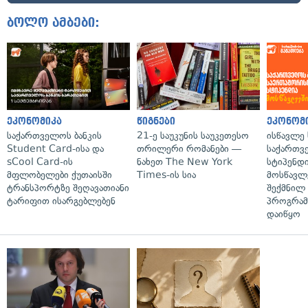
ბოლო ამბები:
ეკონომიკა
წიგნები
ეკონომ
საქართველოს ბანკის
21-ე საუკუნის საუკეთესო
ისწავლე
Student Card-ისა და
თრილერი რომანები —
საქართვ
sCool Card-ის
ნახეთ The New York
სტიპენდ
მფლობელები ქუთაისში
Times-ის სია
მოსწავლ
ტრანსპორტზე შეღავათიანი
შექმნილ
ტარიფით ისარგებლებენ
პროგრამ
დაიწყო