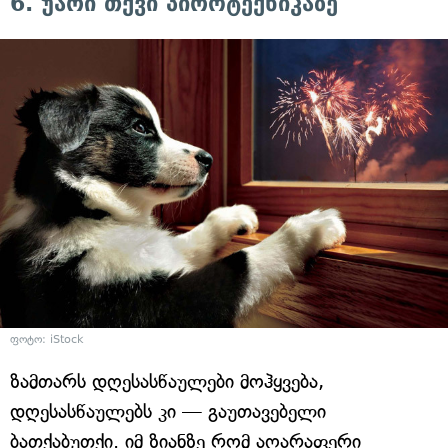
6. უარი თქვი პიროტექნიკაზე
ფოტო: iStock
ზამთარს დღესასწაულები მოჰყვება,
დღესასწაულებს კი — გაუთავებელი
ბათქაბუთქი. იმ ზიანზე რომ აღარაფერი