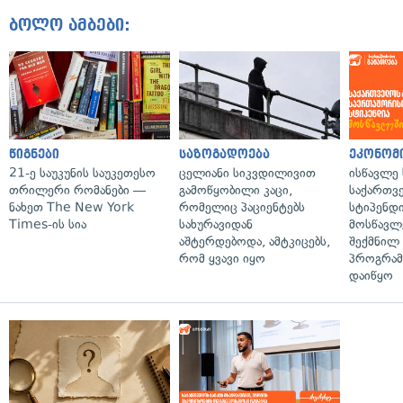
ბოლო ამბები:
წიგნები
საზოგადოება
ეკონომ
21-ე საუკუნის საუკეთესო
ცელიანი სიკვდილივით
ისწავლე
თრილერი რომანები —
გამოწყობილი კაცი,
საქართვ
ნახეთ The New York
რომელიც პაციენტებს
სტიპენდ
Times-ის სია
სახურავიდან
მოსწავლ
აშტერდებოდა, ამტკიცებს,
შექმნილ
რომ ყვავი იყო
პროგრამ
დაიწყო