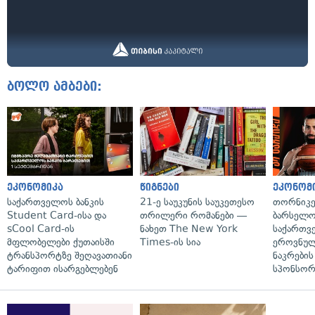
ბოლო ამბები:
ეკონომიკა
წიგნები
ეკონომ
საქართველოს ბანკის
21-ე საუკუნის საუკეთესო
თორნიკე
Student Card-ისა და
თრილერი რომანები —
ბარსელონ
sCool Card-ის
ნახეთ The New York
საქართვ
მფლობელები ქუთაისში
Times-ის სია
ეროვნულ
ტრანსპორტზე შეღავათიანი
ნაკრები
ტარიფით ისარგებლებენ
სპონსორ