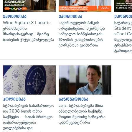
ეკონომიკა
ეკონომიკა
ეკონომ
Wine Square X Lunatic
საქართველოს ბანკის
საქართვ
ერთმანეთის
ორგანიზებით, მცირე და
Student 
მხარდასაჭერად | მცირე
საშუალო ბიზნესისთვის
sCool Ca
ბიზნესის ჯაჭვი გრძელდება
შრომის უსაფრთხოების
მფლობელ
ვორკშოპი გაიმართა
ტრანსპო
ტარიფით
პოლიტიკა
საზოგადოება
სტრასბურგის სასამართლო
საია: სტრასბურგმა მზია
და 2008 წლის ომის
ამაღლობელის საქმეზე
საქმეები — საიას ბრძოლა
რიგით მეოთხე საჩივარი
დაზარალებულთა
დაარეგისტრირა
უფლებებისა და