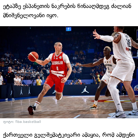
ეტაპზე ესპანეთის ნაკრების წინააღმდეგ ძალიან
მნიშვნელოვანი იყო.
ფოტო: fiba.basketball
ქართველი გულშემატკივარი ამაყია, რომ ამდენი