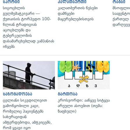
სპორტი
კალათბურთი
რაგბი
სიცოცხლის
კალათბურთის წესები
მსოფლიო
გულშემატკივარი —
დამწყები
სააგენტო
ქუთაისის ტორპედო 100-
მაყურებლებისთვის
ქართულ რ
წლიან ტრადიციას
დარღვევ
აცოცხლებს და
ტუბერკულოზის
დასამარცხებლად კამპანიას
იწყებს
საზოგადოება
გართობა
ცელიანი სიკვდილივით
კროსვორდი: ააწყვე სიტყვა
გამოწყობილი კაცი,
არეული ასოებით (თემა:
რომელიც პაციენტებს
ზაფხული)
სახურავიდან
აშტერდებოდა, ამტკიცებს,
რომ ყვავი იყო