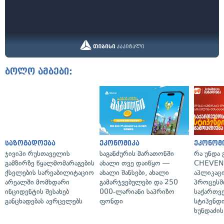
ბოლო ამბები:
საზოგადოება
ეკონომიკა
ეკონომ
ჯივიპი რუსთაველის
საგანძურის მარათონში
რა უნდა
გამზირზე წყალმომარაგების
ახალი თვე დაიწყო —
CHEVEN
ქსელების სარეაბილიტაციო
ახალი შანსები, ახალი
აპლიკაცი
არეალში მომხდარი
გამარჯვებულები და 250
პროცესშ
ინციდენტის შესახებ
000-ლარიანი საპრიზო
საქართვ
განცხადებას ავრცელებს
ფონდი
სტიპენდი
ხუნდაძის