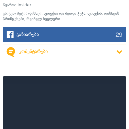
წყარო:
Insider
გაიგეთ მეტი:
დისნეი
,
ფიფქია და შვიდი ჯუჯა
,
ფიფქია
,
დისნეის
პრინცესები
,
რეიჩელ ზეგლერი
29
გაზიარება
კომენტარები