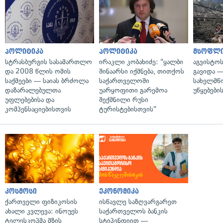
პოლიტიკა
პოლიტიკა
მსოფლ
სტრასბურგის სასამართლო
ირაკლი კობახიძე: "ყალბი
აგვისტო
და 2008 წლის ომის
შინაარსი იქმნება, თითქოს
გავიდა 
საქმეები — საიას ბრძოლა
საქართველოში
სახელმწ
დაზარალებულთა
უარყოფითი გარემოა
უწყებები
უფლებებისა და
შექმნილი რუსი
კომპენსაციებისთვის
ტურისტებისთვის"
კოსმოსი
ეკონომიკა
ქართველი ფიზიკოსის
ისწავლე საზღვარგარეთ
ახალი კვლევა: ინოუეს
საქართველოს ბანკის
ტელესკოპმა მზის
სტიპენდიით —