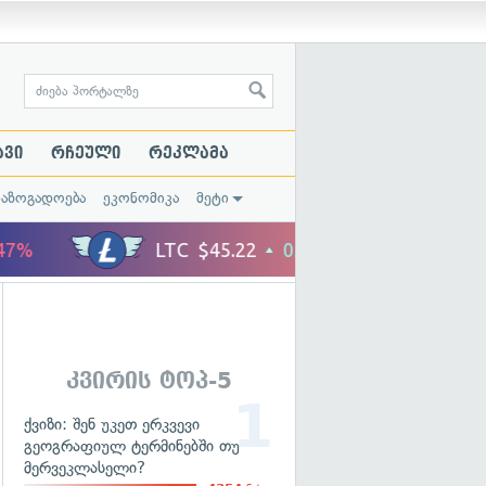
ავი
რჩეული
რეკლამა
საზოგადოება
ეკონომიკა
მეტი
კვირის ტოპ-5
ქვიზი: შენ უკეთ ერკვევი
გეოგრაფიულ ტერმინებში თუ
მერვეკლასელი?