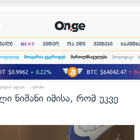
×
ნალი
NE
T
ვიდეო
ოპ-ედი
ქვიზები
საკითხ
ყოფილად
მთავარია გჯეროდეს
მართლმსაჯულება
პოლიტიკა
ვრების სტილი
იუმორი
ი ნიშანი იმისა, რომ უკვე