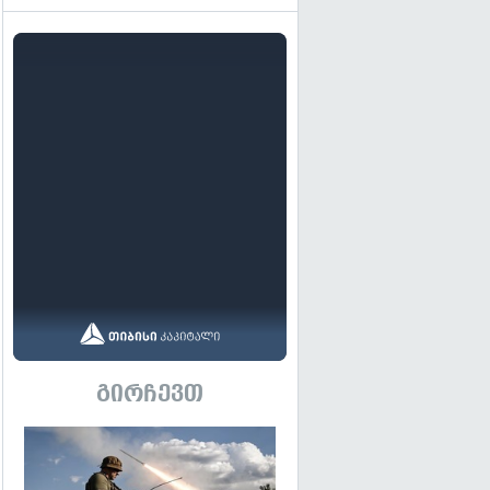
გირჩევთ
გადახედვა