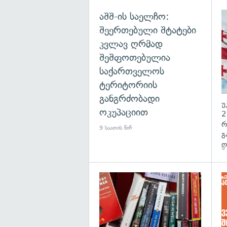
აშშ-ის საელჩო:
შეერთებული შტატები
კვლავ ღრმად
შეშფოთებულია
საქართველოს
ტერიტორიის
განგრძობადი
უ
ოკუპაციით
2
რ
9 საათის წინ
გ
ო
9 
გა