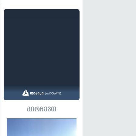
გირჩევთ
გადახედვა