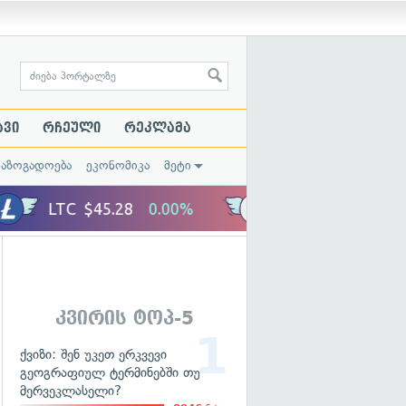
ავი
რჩეული
რეკლამა
საზოგადოება
ეკონომიკა
მეტი
კვირის ტოპ-5
ქვიზი: შენ უკეთ ერკვევი
გეოგრაფიულ ტერმინებში თუ
მერვეკლასელი?