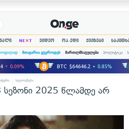
×
ნალი
NE
T
ვიდეო
ოპ-ედი
ქვიზები
საკითხ
ყოფილად
მთავარია გჯეროდეს
მართლმსაჯულება
პოლიტიკა
ლტურა
ხელოვნება
3 სეზონი 2025 წლამდე არ