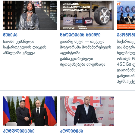
მუსიკა
ცხოვრების სტილი
ეკონომ
ნაომი კემპბელი
გაიარე მეტი — თეგეტა
საქართვ
საქართველოს დიჯეის
მოტორსმა მომხმარებელს
და მდგრ
ამპლუაში ეწვევა
აგვისტოში
ხელმძღვა
განსაკუთრებული
ოსაძემ P
შეთავაზებები მოუმზადა
4SDGs ფ
დაფინანს
განვითარ
პერსპექტ
კონფლიქტები
პოლიტიკა