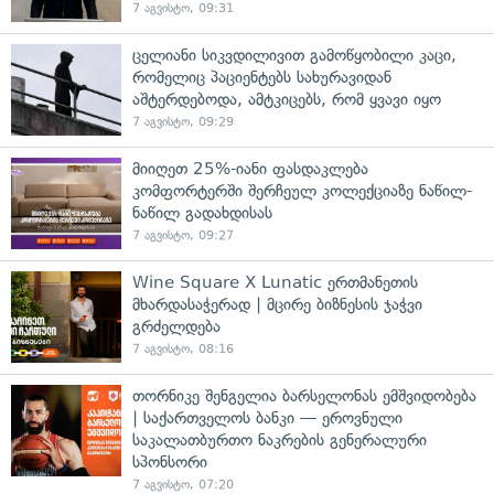
7 აგვისტო, 09:31
ცელიანი სიკვდილივით გამოწყობილი კაცი,
რომელიც პაციენტებს სახურავიდან
აშტერდებოდა, ამტკიცებს, რომ ყვავი იყო
7 აგვისტო, 09:29
მიიღეთ 25%-იანი ფასდაკლება
კომფორტერში შერჩეულ კოლექციაზე ნაწილ-
ნაწილ გადახდისას
7 აგვისტო, 09:27
Wine Square X Lunatic ერთმანეთის
მხარდასაჭერად | მცირე ბიზნესის ჯაჭვი
გრძელდება
7 აგვისტო, 08:16
თორნიკე შენგელია ბარსელონას ემშვიდობება
| საქართველოს ბანკი — ეროვნული
საკალათბურთო ნაკრების გენერალური
სპონსორი
7 აგვისტო, 07:20