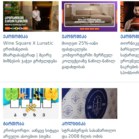
ეკონომიკა
ეკონომიკა
ეკონომ
Wine Square X Lunatic
მიიღეთ 25%-იანი
თორნიკე
ერთმანეთის
ფასდაკლება
ბარსელონ
მხარდასაჭერად | მცირე
კომფორტერში შერჩეულ
საქართვ
ბიზნესის ჯაჭვი გრძელდება
კოლექციაზე ნაწილ-ნაწილ
ეროვნულ
გადახდისას
ნაკრები
სპონსორ
გართობა
პოლიტიკა
კროსვორდი: ააწყვე სიტყვა
სტრასბურგის სასამართლო
არეული ასოებით (თემა:
და 2008 წლის ომის