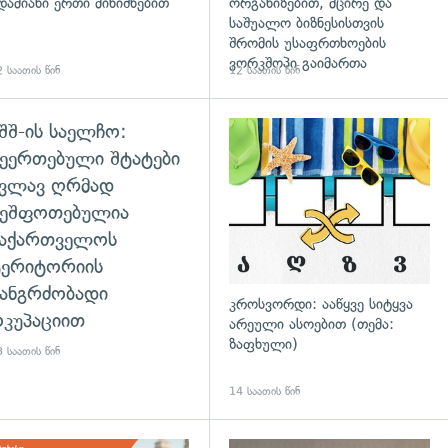
დამიანი ერთი მინიშნებით
ორგანიზებით, მცირე და
საშუალო ბიზნესისთვის
შრომის უსაფრთხოების
ვორკშოპი გაიმართა
 საათის წინ
12 საათის წინ
შშ-ის საელჩო:
დახედვა
ეერთებული შტატები
კვლავ ღრმად
შეშფოთებულია
საქართველოს
ტერიტორიის
ანგრძობადი
კროსვორდი: ააწყვე სიტყვა
კუპაციით
არეული ასოებით (თემა:
ზაფხული)
 საათის წინ
14 საათის წინ