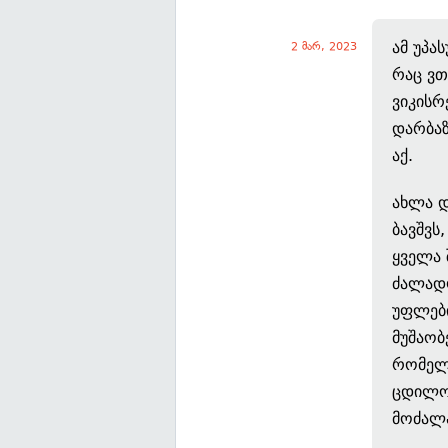
ამ უპა
2 მარ, 2023
რაც ვთ
ვიკისრ
დარბაზ
აქ.
ახლა დ
ბავშვს
ყველა შ
ძალადო
უფლები
მუშაობ
რომელს
ცდილობ
მოძალა