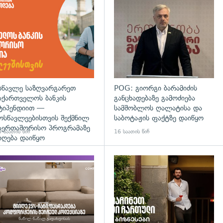
დახედვა
სწავლე საზღვარგარეთ
POG: გიორგი ბარამიძის
აქართველოს ბანკის
განცხადებაზე გამოძიება
ტიპენდიით —
სამშობლოს ღალატისა და
ოსწავლეებისთვის შექმნილ
საბოტაჟის ფაქტზე დაიწყო
აერთაშორისო პროგრამაზე
 საათის წინ
16 საათის წინ
იღება დაიწყო
დახედვა