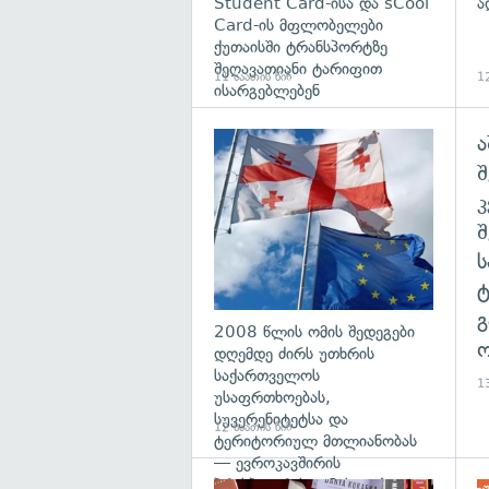
Student Card-ისა და sCool
ა
Card-ის მფლობელები
ქუთაისში ტრანსპორტზე
შეღავათიანი ტარიფით
11 საათის წინ
12
ისარგებლებენ
ა
გა
შ
გ
2008 წლის ომის შედეგები
ო
დღემდე ძირს უთხრის
საქართველოს
13
უსაფრთხოებას,
სუვერენიტეტსა და
12 საათის წინ
ტერიტორიულ მთლიანობას
— ევროკავშირის
პრესპიკერის განცხადება