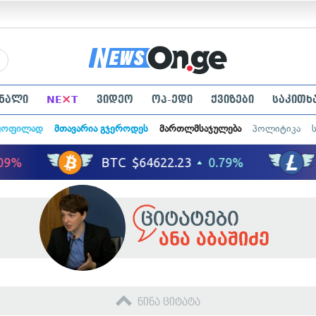
×
ნალი
NE
T
ვიდეო
ოპ-ედი
ქვიზები
საკითხ
ყოფილად
მთავარია გჯეროდეს
მართლმსაჯულება
პოლიტიკა
ანა აბაშიძე
წინა ციტატა