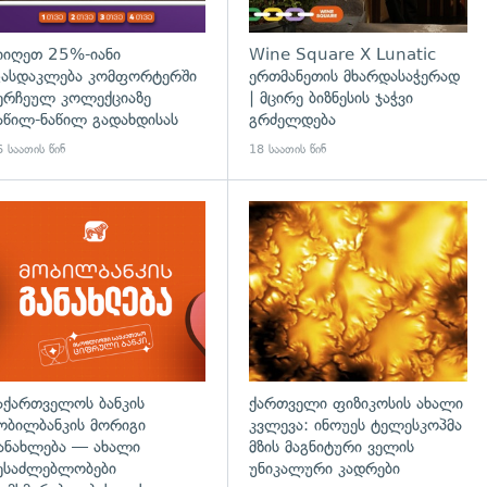
იიღეთ 25%-იანი
Wine Square X Lunatic
ასდაკლება კომფორტერში
ერთმანეთის მხარდასაჭერად
ერჩეულ კოლექციაზე
| მცირე ბიზნესის ჯაჭვი
აწილ-ნაწილ გადახდისას
გრძელდება
 საათის წინ
18 საათის წინ
აქართველოს ბანკის
ქართველი ფიზიკოსის ახალი
ობილბანკის მორიგი
კვლევა: ინოუეს ტელესკოპმა
ანახლება — ახალი
მზის მაგნიტური ველის
ესაძლებლობები
უნიკალური კადრები