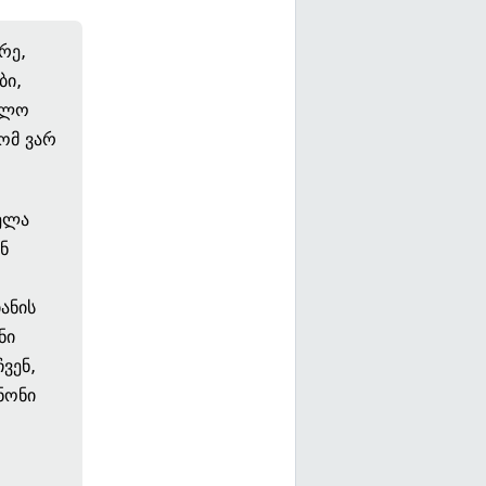
რე,
ბი,
თლო
ტომ ვარ
ველა
ნ
ანის
ნი
ვენ,
ნონი