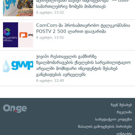
მცირეწლოვანი ბავშვი იმყოფებოდა" — GWP
სამართლებრივ ზომებს მიმართავს
6 აგვისტო, 13:32
ComCom-მა პროსამთავრობო ტელეკომპანია
POSTV 2 500 ლარით დააჯარიმა
6 აგვისტო, 13:02
ჯივიპი რუსთაველის გამზირზე
წყალმომარაგების ქსელების სარეაბილიტაციო
არეალში მომხდარი ინციდენტის შესახებ
განცხადებას ავრცელებს
6 აგვისტო, 12:40
ჩვენ შესახებ
რეკლამა
სარედაქციო კოდექსი
მასალის გამოყენების პირობები
კონტაქტი