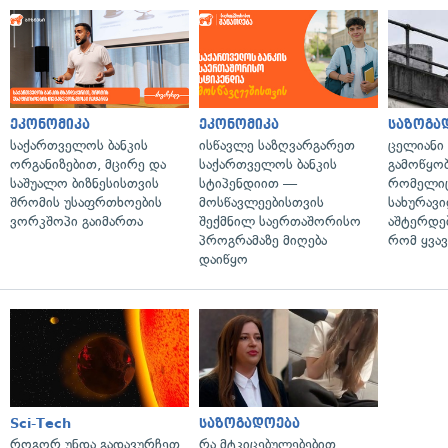
ეკონომიკა
ეკონომიკა
საზოგა
საქართველოს ბანკის
ისწავლე საზღვარგარეთ
ცელიანი
ორგანიზებით, მცირე და
საქართველოს ბანკის
გამოწყობ
საშუალო ბიზნესისთვის
სტიპენდიით —
რომელიც
შრომის უსაფრთხოების
მოსწავლეებისთვის
სახურავი
ვორკშოპი გაიმართა
შექმნილ საერთაშორისო
აშტერდებ
პროგრამაზე მიღება
რომ ყვავ
დაიწყო
Sci-Tech
საზოგადოება
როგორ უნდა გადავურჩეთ
რა მტკიცებულებებით