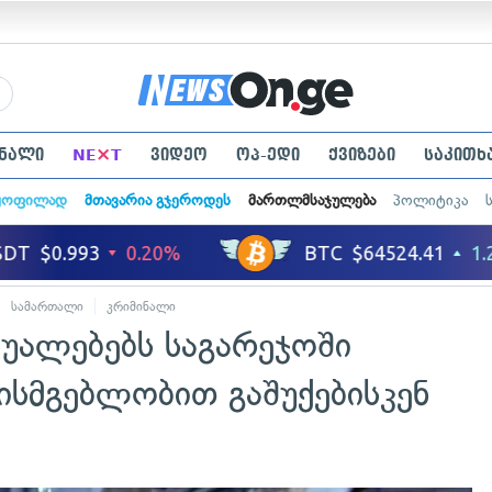
×
ნალი
NE
T
ვიდეო
ოპ-ედი
ქვიზები
საკითხ
ყოფილად
მთავარია გჯეროდეს
მართლმსაჯულება
პოლიტიკა
სამართალი
კრიმინალი
შუალებებს საგარეჯოში
ისმგებლობით გაშუქებისკენ