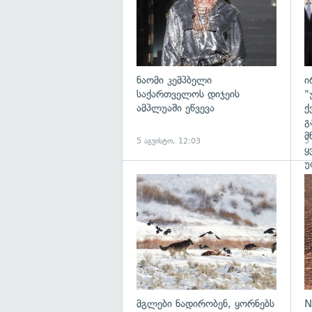
ნაომი კემპბელი
ი
საქართველოს დიჯეის
"
ამპლუაში ეწვევა
ქ
გ
მ
5 აგვისტო, 12:03
5
ყ
უ
გა
მგლები ნადირობენ, ყორნებს
N