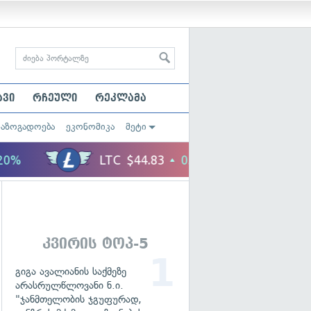
ავი
რჩეული
რეკლამა
საზოგადოება
ეკონომიკა
მეტი
კვირის ტოპ-5
გიგა ავალიანის საქმეზე
არასრულწლოვანი ნ.ი.
"ჯანმთელობის ჯგუფურად,