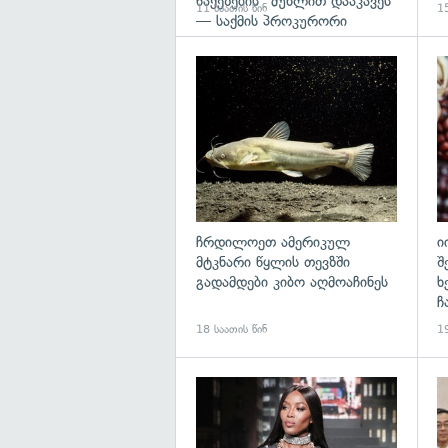
წაქეზების" მუხლით დააკავეს
11 საათის წინ
15
— საქმის პროკურორი
გა
ჩრდილოეთ ამერიკულ
ი
მტკნარი წყლის თევზში
შ
გადამდები კიბო აღმოაჩინეს
ხ
ჩ
18 საათის წინ
19
გა