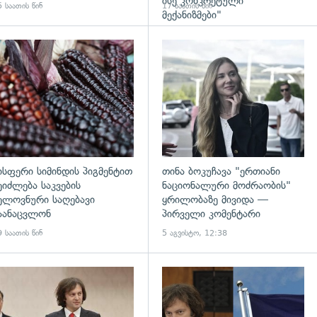
ისე კონკრეტული
 საათის წინ
17 საათის წინ
მექანიზმები"
დახედვა
გადახედვა
ისფერი სიმინდის პიგმენტით
თინა ბოკუჩავა "ერთიანი
ეიძლება საკვების
ნაციონალური მოძრაობის"
ელოვნური საღებავი
ყრილობაზე მივიდა —
აანაცვლონ
პირველი კომენტარი
 საათის წინ
5 აგვისტო, 12:38
დახედვა
გადახედვა