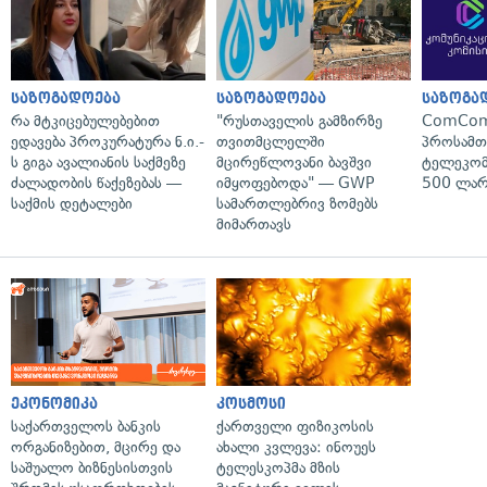
საზოგადოება
საზოგადოება
საზოგა
რა მტკიცებულებებით
"რუსთაველის გამზირზე
ComCom
ედავება პროკურატურა ნ.ი.-
თვითმცლელში
პროსამ
ს გიგა ავალიანის საქმეზე
მცირეწლოვანი ბავშვი
ტელეკომ
ძალადობის წაქეზებას —
იმყოფებოდა" — GWP
500 ლარ
საქმის დეტალები
სამართლებრივ ზომებს
მიმართავს
ეკონომიკა
კოსმოსი
საქართველოს ბანკის
ქართველი ფიზიკოსის
ორგანიზებით, მცირე და
ახალი კვლევა: ინოუეს
საშუალო ბიზნესისთვის
ტელესკოპმა მზის