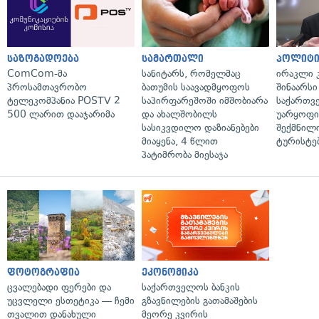
საზოგადოება
სამართალი
პოლიტი
ComCom-მა
სანიტარს, რომელმაც
ირაკლი კ
პროსამთავრობო
ბათუმის საავადმყოფოს
შინაარსი
ტელეკომპანია POSTV 2
საპირფარეშოში იმშობიარა
საქართვ
500 ლარით დააჯარიმა
და ახალშობილს
უარყოფი
სასიკვდილო დაზიანებები
შექმნილ
მიაყენა, 4 წლით
ტურისტე
პატიმრობა მიესაჯა
ფოტოგრაფია
ეკონომიკა
ცვალებადი ფერები და
საქართველოს ბანკის
უცვლელი ესთეტიკა — ჩემი
გზავნილების გათამაშების
თვალით დანახული
მეორე კვირის