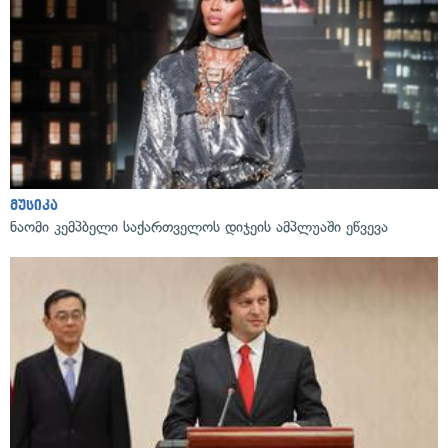
მუსიკა
ნაომი კემპბელი საქართველოს დიჯეის ამპლუაში ეწვევა