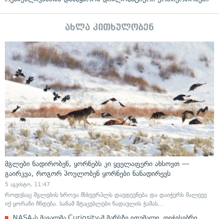
ახლა კითხულობენ
მგლები ნადირობენ, ყორნებს კი ყველაფერი ახსოვთ —
გაირკვა, როგორ პოულობენ ყორნები ნანადირევს
5 აგვისტო, 11:47
როდესაც მგლების ხროვა მსხვერპლს დაედევნება და დაიჭერს მალევე
იქ ყორანი ჩნდება. სანამ მტაცებლები ნადავლის ჭამას…
NASA-ს მავალმა Curiosity-მ მარსზე იდუმალი, ფიჭისებრი