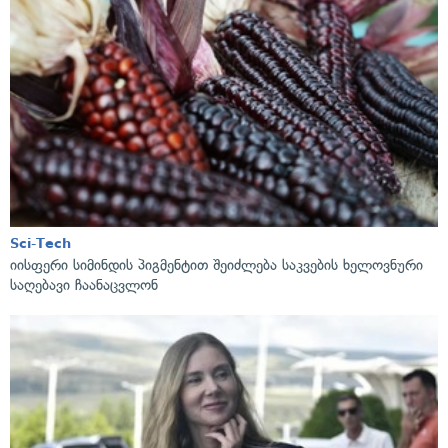
Sci-Tech
იისფერი სიმინდის პიგმენტით შეიძლება საკვების ხელოვნური
საღებავი ჩაანაცვლონ