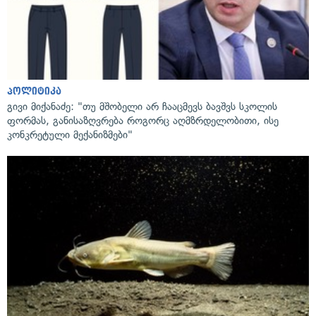
პოლიტიკა
გივი მიქანაძე: "თუ მშობელი არ ჩააცმევს ბავშვს სკოლის
ფორმას, განისაზღვრება როგორც აღმზრდელობითი, ისე
კონკრეტული მექანიზმები"