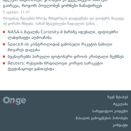
გაირკვა, როგორ პოულობენ ყორნები ნანადირევს
5 აგვისტო, 11:47
როდესაც მგლების ხროვა მსხვერპლს დაედევნება და დაიჭერს მალევე
იქ ყორანი ჩნდება. სანამ მტაცებლები ნადავლის ჭამას…
NASA-ს მავალმა Curiosity-მ მარსზე იდუმალი, ფიჭისებრი
ლანდშაფტი აღმოაჩინა
SpaceX-ის კონტროლიდან გამოსული რაკეტის ნაწილი
მთვარეს დაეჯახა
მეცნიერებმა პირველი ფოტონური დროის კრისტალი შექმნეს
Reuters: რუსეთში ჩრდილოეთ კორეის სარაკეტო
ქვედანაყოფი განთავსდა
ჩვენ შესახებ
რეკლამა
სარედაქციო კოდექსი
მასალის გამოყენების პირობები
კონტაქტი