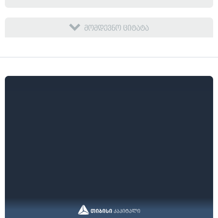
მომდევნო ციტატა