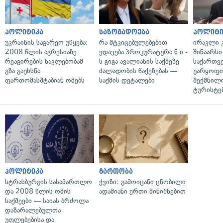
პოლიტიკა
საზოგადოება
პოლიტი
უკრაინის საგარეო უწყება:
რა მტკიცებულებებით
ირაკლი კ
2008 წლის აგრესიაზე
ედავება პროკურატურა ნ.ი.-
შინაარსი
რეაგირების ნაკლებობამ
ს გიგა ავალიანის საქმეზე
საქართვ
გზა გაუხსნა
ძალადობის წაქეზებას —
უარყოფი
ფართომასშტაბიან ომებს
საქმის დეტალები
შექმნილ
ტურისტე
პოლიტიკა
გართობა
სტრასბურგის სასამართლო
ქვიზი: გამოიცანი ცნობილი
და 2008 წლის ომის
ადამიანი ერთი მინიშნებით
საქმეები — საიას ბრძოლა
დაზარალებულთა
უფლებებისა და