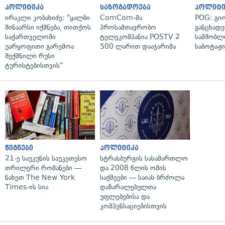
პოლიტიკა
საზოგადოება
პოლიტი
ირაკლი კობახიძე: "ყალბი
ComCom-მა
POG: გიო
შინაარსი იქმნება, თითქოს
პროსამთავრობო
განცხადე
საქართველოში
ტელეკომპანია POSTV 2
სამშობლ
უარყოფითი გარემოა
500 ლარით დააჯარიმა
საბოტაჟი
შექმნილი რუსი
ტურისტებისთვის"
წიგნები
პოლიტიკა
21-ე საუკუნის საუკეთესო
სტრასბურგის სასამართლო
თრილერი რომანები —
და 2008 წლის ომის
ნახეთ The New York
საქმეები — საიას ბრძოლა
Times-ის სია
დაზარალებულთა
უფლებებისა და
კომპენსაციებისთვის