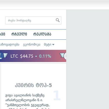
ავი
რჩეული
რეკლამა
საზოგადოება
ეკონომიკა
მეტი
კვირის ტოპ-5
გიგა ავალიანის საქმეზე
არასრულწლოვანი ნ.ი.
"ჯანმთელობის ჯგუფურად,