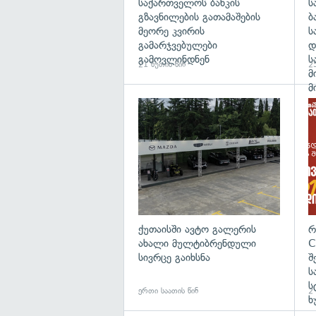
საქართველოს ბანკის
ს
გზავნილების გათამაშების
ბ
მეორე კვირის
ს
გამარჯვებულები
დ
გამოვლინდნენ
ს
21 წუთის წინ
25
მ
მ
ქუთაისში ავტო გალერის
რ
ახალი მულტიბრენდული
C
სივრცე გაიხსნა
შ
ს
ს
ერთი საათის წინ
2 
ხ