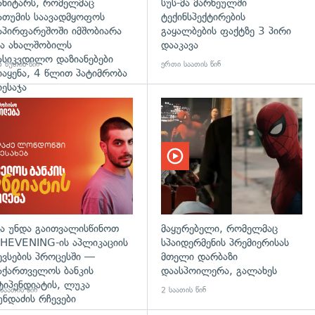
ანიტარს, რომელმაც
სუს-მა მარნეულში
ათუმის საავადმყოფოს
ტექინსპექტირების
აპირფარეშოში იმშობიარა
გაყალბების ფაქტზე 3 პირი
ა ახალშობილს
დააკავა
ასიკვდილო დაზიანებები
 წუთის წინ
ერთი საათის წინ
იაყენა, 4 წლით პატიმრობა
იესაჯა
ა უნდა გაითვალისწინოთ
მაყურებელი, რომელმაც
HEVENING-ის აპლიკაციის
სპაიდერმენის პრემიერისას
ევსების პროცესში —
მთელი დარბაზი
აქართველოს ბანკის
დაასპოილერა, გალახეს
ტიპენდიატის, ლუკა
საათის წინ
2 საათის წინ
უნდაძის რჩევები