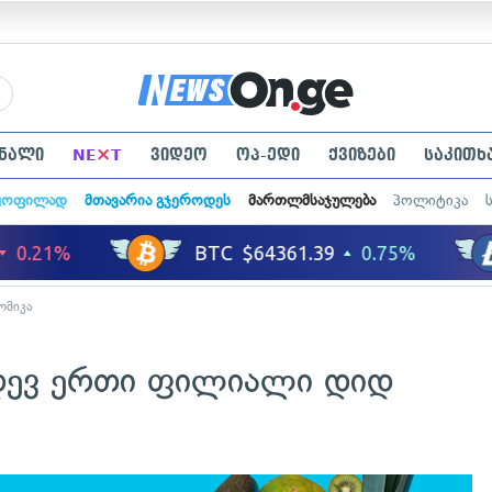
×
ნალი
NE
T
ვიდეო
ოპ-ედი
ქვიზები
საკითხ
ყოფილად
მთავარია გჯეროდეს
მართლმსაჯულება
პოლიტიკა
ომიკა
დევ ერთი ფილიალი დიდ