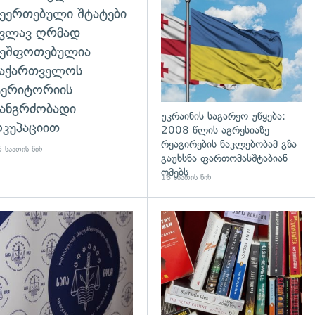
ეერთებული შტატები
კვლავ ღრმად
შეშფოთებულია
საქართველოს
ტერიტორიის
ანგრძობადი
უკრაინის საგარეო უწყება:
კუპაციით
2008 წლის აგრესიაზე
რეაგირების ნაკლებობამ გზა
 საათის წინ
გაუხსნა ფართომასშტაბიან
ომებს
16 საათის წინ
დახედვა
გადახედვა