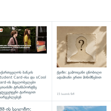
დახედვა
აქართველოს ბანკის
ქვიზი: გამოიცანი ცნობილი
tudent Card-ისა და sCool
ადამიანი ერთი მინიშნებით
ard-ის მფლობელები
უთაისში ტრანსპორტზე
ეღავათიანი ტარიფით
 საათის წინ
15 საათის წინ
სარგებლებენ
შშ-ის საელჩო: