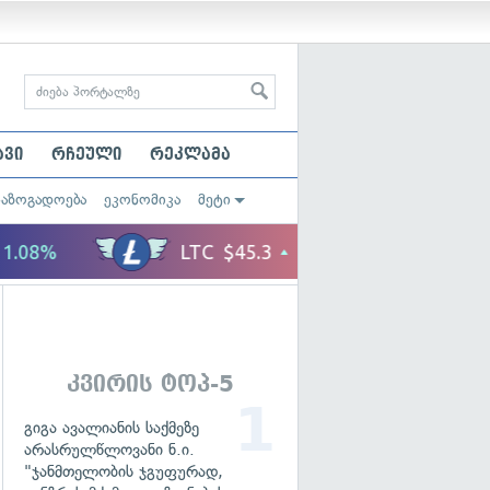
ავი
რჩეული
რეკლამა
საზოგადოება
ეკონომიკა
მეტი
კვირის ტოპ-5
გიგა ავალიანის საქმეზე
არასრულწლოვანი ნ.ი.
"ჯანმთელობის ჯგუფურად,