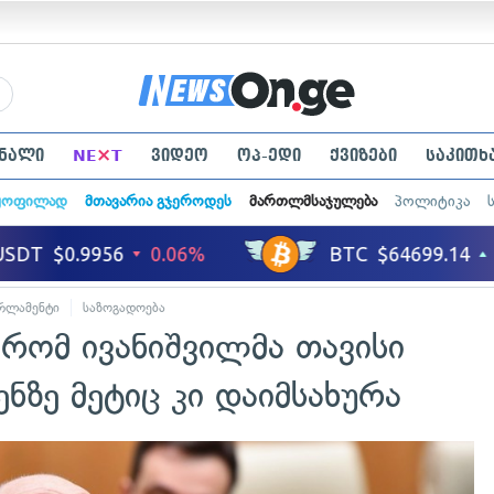
×
ნალი
NE
T
ვიდეო
ოპ-ედი
ქვიზები
საკითხ
ყოფილად
მთავარია გჯეროდეს
მართლმსაჯულება
პოლიტიკა
რლამენტი
საზოგადოება
 რომ ივანიშვილმა თავისი
ზე მეტიც კი დაიმსახურა