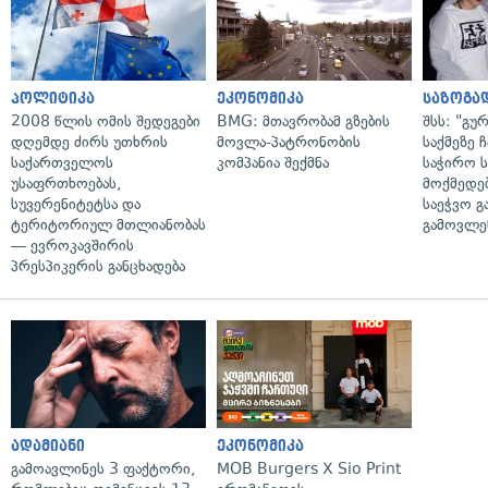
პოლიტიკა
ეკონომიკა
საზოგა
2008 წლის ომის შედეგები
BMG: მთავრობამ გზების
შსს: "გუ
დღემდე ძირს უთხრის
მოვლა-პატრონობის
საქმეზე 
საქართველოს
კომპანია შექმნა
საჭირო ს
უსაფრთხოებას,
მოქმედებ
სუვერენიტეტსა და
საეჭვო გ
ტერიტორიულ მთლიანობას
გამოვლე
— ევროკავშირის
პრესპიკერის განცხადება
ადამიანი
ეკონომიკა
გამოავლინეს 3 ფაქტორი,
MOB Burgers X Sio Print