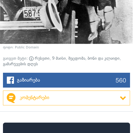
ფოტო: Public Domain
გაიგეთ მეტი:
რუსეთი
,
9 მაისი
,
შეცდომა
,
ბონი და კლაიდი
,
გამარჯვების დღეს
560
გაზიარება
კომენტარები