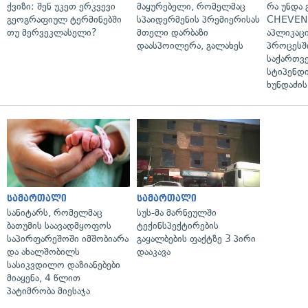
ქვიზი: შენ უკეთ ერკვევი
მაყურებელი, რომელმაც
რა უნდა
გეოგრაფიულ ტერმინებში
სპაიდერმენის პრემიერისას
CHEVEN
თუ მერვეკლასელი?
მთელი დარბაზი
აპლიკაცი
დაასპოილერა, გალახეს
პროცესშ
საქართვ
სტიპენდი
ხუნდაძის
სამართალი
სამართალი
სანიტარს, რომელმაც
სუს-მა მარნეულში
ბათუმის საავადმყოფოს
ტექინსპექტირების
საპირფარეშოში იმშობიარა
გაყალბების ფაქტზე 3 პირი
და ახალშობილს
დააკავა
სასიკვდილო დაზიანებები
მიაყენა, 4 წლით
პატიმრობა მიესაჯა