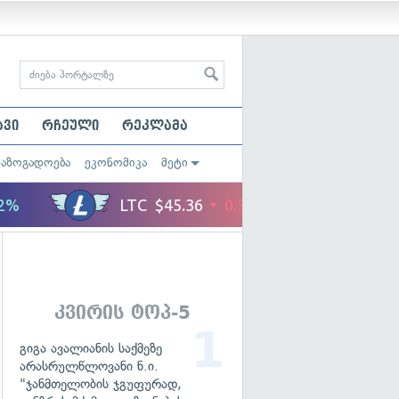
ავი
რჩეული
რეკლამა
საზოგადოება
ეკონომიკა
მეტი
კვირის ტოპ-5
გიგა ავალიანის საქმეზე
არასრულწლოვანი ნ.ი.
"ჯანმთელობის ჯგუფურად,