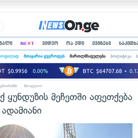
×
ნალი
NE
T
ვიდეო
ოპ-ედი
ქვიზები
საკითხ
ყოფილად
მთავარია გჯეროდეს
მართლმსაჯულება
პოლიტიკა
ტერორიზმი
მსოფლიო
ქ ყუნდუზის მეჩეთში აფეთქება
 ადამიანი