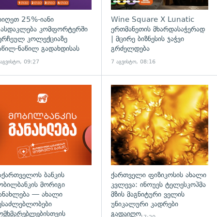
იიღეთ 25%-იანი
Wine Square X Lunatic
ასდაკლება კომფორტერში
ერთმანეთის მხარდასაჭერად
ერჩეულ კოლექციაზე
| მცირე ბიზნესის ჯაჭვი
აწილ-ნაწილ გადახდისას
გრძელდება
 აგვისტო, 09:27
7 აგვისტო, 08:16
აქართველოს ბანკის
ქართველი ფიზიკოსის ახალი
ობილბანკის მორიგი
კვლევა: ინოუეს ტელესკოპმა
ანახლება — ახალი
მზის მაგნიტური ველის
ესაძლებლობები
უნიკალური კადრები
ომხმარებლებისთვის
გადაიღო