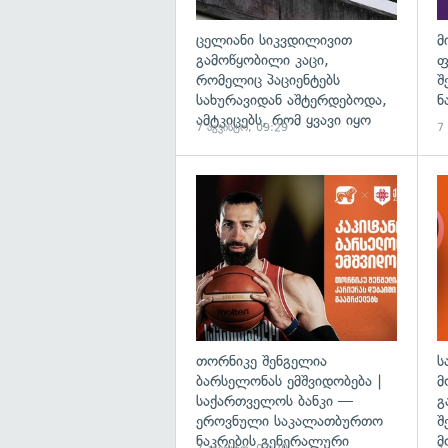
ცელიანი სიკვდილივით
მ
გამოწყობილი კაცი,
ფ
რომელიც პაციენტებს
შ
სახურავიდან აშტერდებოდა,
ნ
ამტკიცებს, რომ ყვავი იყო
7 აგვისტო, 09:29
7
თორნიკე შენგელია
ს
ბარსელონას ემშვიდობება |
მ
საქართველოს ბანკი —
გ
ეროვნული საკალათბურთო
შ
ნაკრების გენერალური
მ