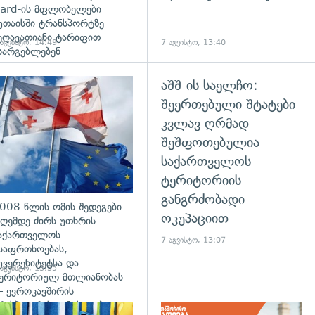
ard-ის მფლობელები
უთაისში ტრანსპორტზე
ეღავათიანი ტარიფით
 აგვისტო, 14:49
7 აგვისტო, 13:40
სარგებლებენ
აშშ-ის საელჩო:
გადახედვა
შეერთებული შტატები
კვლავ ღრმად
შეშფოთებულია
საქართველოს
ტერიტორიის
განგრძობადი
008 წლის ომის შედეგები
ოკუპაციით
ღემდე ძირს უთხრის
აქართველოს
7 აგვისტო, 13:07
საფრთხოებას,
უვერენიტეტსა და
 აგვისტო, 13:35
ერიტორიულ მთლიანობას
 ევროკავშირის
რესპიკერის განცხადება