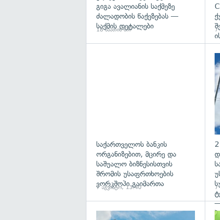
გიგა ავალიანის საქმეზე
C
ძალადობის წაქეზებას —
ქ
საქმის დეტალები
შ
18 საათის წინ
7
ი
საქართველოს ბანკის
2
ორგანიზებით, მცირე და
დ
საშუალო ბიზნესისთვის
ს
შრომის უსაფრთხოების
უ
ვორკშოპი გაიმართა
ს
7 აგვისტო, 13:40
7
ტ
—
პ