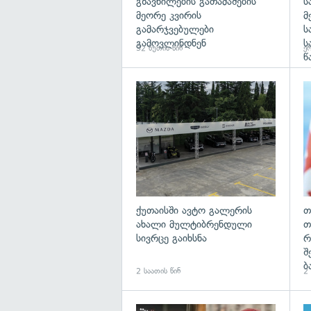
გზავნილების გათამაშების
ს
მეორე კვირის
მ
გამარჯვებულები
ს
გამოვლინდნენ
ს
32 წუთის წინ
ერ
წ
ქუთაისში ავტო გალერის
თ
ახალი მულტიბრენდული
თ
სივრცე გაიხსნა
რ
შ
ბ
2 საათის წინ
2 