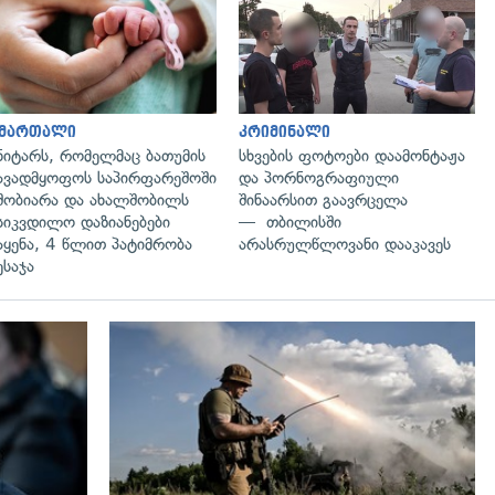
გადახედვა
გადახედვა
ამართალი
კრიმინალი
ნიტარს, რომელმაც ბათუმის
სხვების ფოტოები დაამონტაჟა
ავადმყოფოს საპირფარეშოში
და პორნოგრაფიული
შობიარა და ახალშობილს
შინაარსით გაავრცელა
სიკვდილო დაზიანებები
— თბილისში
აყენა, 4 წლით პატიმრობა
არასრულწლოვანი დააკავეს
ესაჯა
გადახედვა