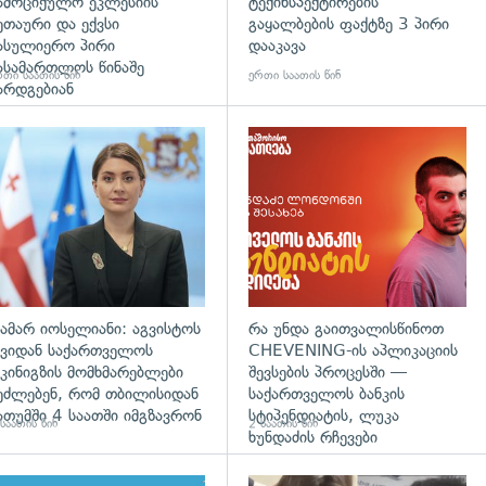
ამოციქულო ეკლესიის
ტექინსპექტირების
ეთაური და ექვსი
გაყალბების ფაქტზე 3 პირი
ასულიერო პირი
დააკავა
ასამართლოს წინაშე
თი საათის წინ
ერთი საათის წინ
არდგებიან
გადახედვა
ამარ იოსელიანი: აგვისტოს
რა უნდა გაითვალისწინოთ
ვიდან საქართველოს
CHEVENING-ის აპლიკაციის
კინიგზის მომხმარებლები
შევსების პროცესში —
ეძლებენ, რომ თბილისიდან
საქართველოს ბანკის
ათუმში 4 საათში იმგზავრონ
სტიპენდიატის, ლუკა
საათის წინ
2 საათის წინ
ხუნდაძის რჩევები