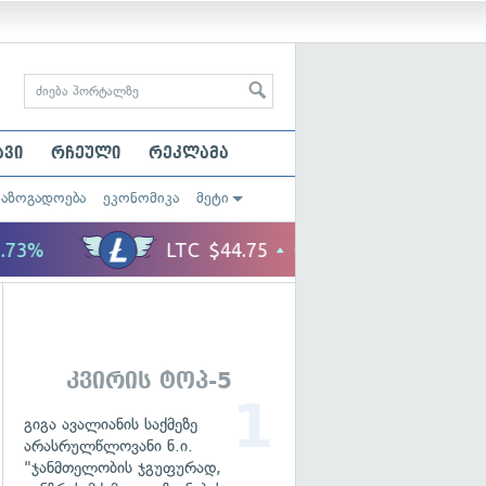
ავი
რჩეული
რეკლამა
საზოგადოება
ეკონომიკა
მეტი
კვირის ტოპ-5
გიგა ავალიანის საქმეზე
არასრულწლოვანი ნ.ი.
"ჯანმთელობის ჯგუფურად,