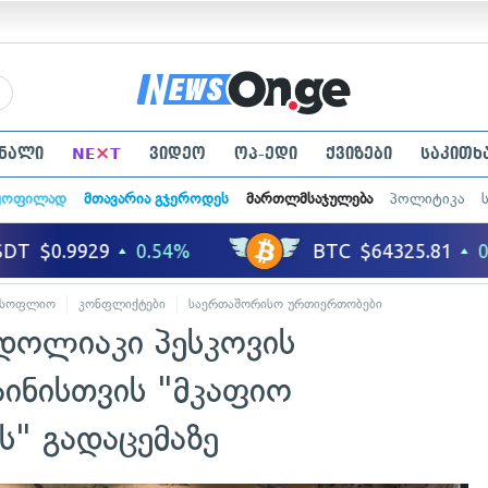
×
ნალი
NE
T
ვიდეო
ოპ-ედი
ქვიზები
საკითხ
ყოფილად
მთავარია გჯეროდეს
მართლმსაჯულება
პოლიტიკა
მსოფლიო
კონფლიქტები
საერთაშორისო ურთიერთობები
ოდოლიაკი პესკოვის
აინისთვის "მკაფიო
" გადაცემაზე