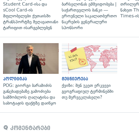
Student Card-ისა და
ბარსელონას ემშვიდობება |
თრილერი
sCool Card-ის
საქართველოს ბანკი —
ნახეთ T
მფლობელები ქუთაისში
ეროვნული საკალათბურთო
Times-ის
ტრანსპორტზე შეღავათიანი
ნაკრების გენერალური
ტარიფით ისარგებლებენ
სპონსორი
პოლიტიკა
მეცნიერება
POG: გიორგი ბარამიძის
ქვიზი: შენ უკეთ ერკვევი
განცხადებაზე გამოძიება
გეოგრაფიულ ტერმინებში
სამშობლოს ღალატისა და
თუ მერვეკლასელი?
საბოტაჟის ფაქტზე დაიწყო
კომენტარები