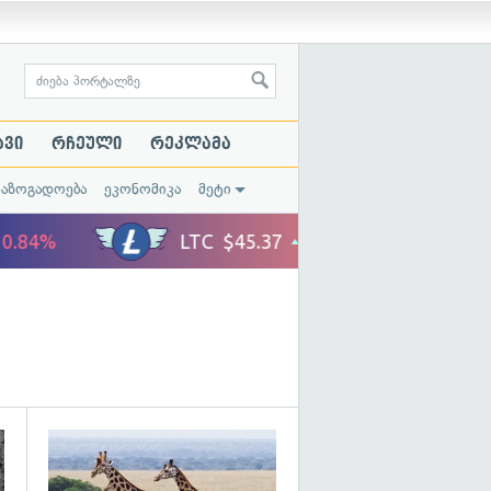
ავი
რჩეული
რეკლამა
საზოგადოება
ეკონომიკა
მეტი
გადახედვა
გადახედვა