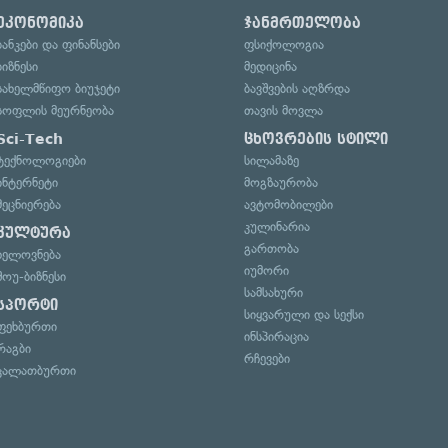
ეკონომიკა
ჯანმრთელობა
ბანკები და ფინანსები
ფსიქოლოგია
ბიზნესი
მედიცინა
სახელმწიფო ბიუჯეტი
ბავშვების აღზრდა
სოფლის მეურნეობა
თავის მოვლა
Sci-Tech
ცხოვრების სტილი
ტექნოლოგიები
სილამაზე
ინტერნეტი
მოგზაურობა
მეცნიერება
ავტომობილები
კულინარია
კულტურა
გართობა
ხელოვნება
იუმორი
შოუ-ბიზნესი
სამსახური
სპორტი
სიყვარული და სექსი
ფეხბურთი
ინსპირაცია
რაგბი
რჩევები
კალათბურთი