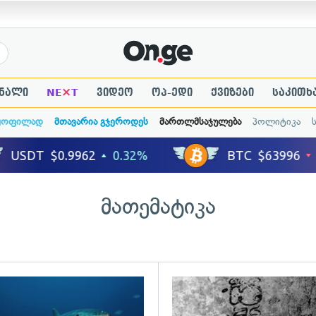
×
ნალი
NE
T
ვიდეო
ოპ-ედი
ქვიზები
საკითხ
ყოფილად
მთავარია გჯეროდეს
მართლმსაჯულება
პოლიტიკა
მათემატიკა
ადახედვა
გადახედვა