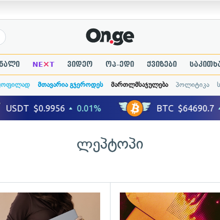
×
ნალი
NE
T
ვიდეო
ოპ-ედი
ქვიზები
საკითხ
ყოფილად
მთავარია გჯეროდეს
მართლმსაჯულება
პოლიტიკა
ლეპტოპი