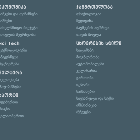
ეკონომიკა
ჯანმრთელობა
ბანკები და ფინანსები
ფსიქოლოგია
ბიზნესი
მედიცინა
სახელმწიფო ბიუჯეტი
ბავშვების აღზრდა
სოფლის მეურნეობა
თავის მოვლა
Sci-Tech
ცხოვრების სტილი
ტექნოლოგიები
სილამაზე
ინტერნეტი
მოგზაურობა
მეცნიერება
ავტომობილები
კულინარია
კულტურა
გართობა
ხელოვნება
იუმორი
შოუ-ბიზნესი
სამსახური
სპორტი
სიყვარული და სექსი
ფეხბურთი
ინსპირაცია
რაგბი
რჩევები
კალათბურთი