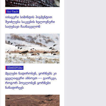
Sci-Tech
იისფერი სიმინდის პიგმენტით
შეიძლება საკვების ხელოვნური
საღებავი ჩაანაცვლონ
გადახედვა
მეცნიერება
მგლები ნადირობენ, ყორნებს კი
ყველაფერი ახსოვთ — გაირკვა,
როგორ პოულობენ ყორნები
ნანადირევს
გადახედვა