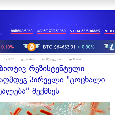
მეცნიერება
ტექნოლოგიები
STEM მარტივად
NEXT
Sci-Tech
მეცნიერება
ჯანმრთელობა
ადამიანი
იბიოტიკ-რეზისტენტული
ნააღმდეგ პირველი "ცოცხალი
ალება" შექმნეს