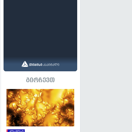
გირჩევთ
გადახედვა