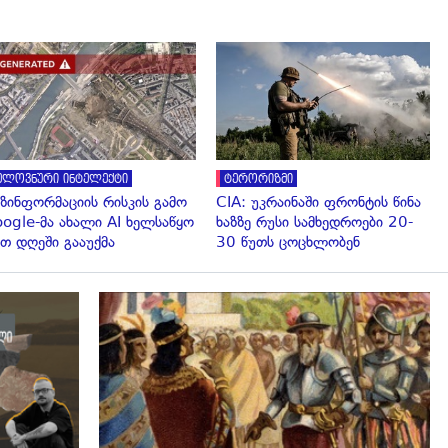
გადახედვა
გადახედვა
ელოვნური ინტელექტი
ტერორიზმი
ზინფორმაციის რისკის გამო
CIA: უკრაინაში ფრონტის წინა
ogle-მა ახალი AI ხელსაწყო
ხაზზე რუსი სამხედროები 20-
თ დღეში გააუქმა
30 წუთს ცოცხლობენ