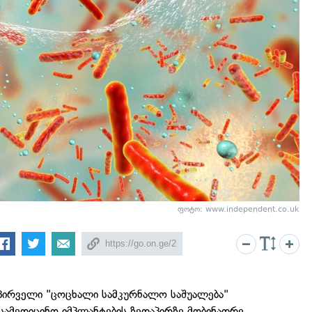
ფოტო: www.independent.co.uk
 პირველი "ცოცხალი სამკურნალო საშუალება"
სამედიცინო იმპლანტების ზედაპირზე მობინადრე