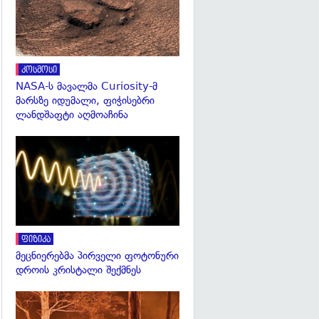
კოსმოსი
NASA-ს მავალმა Curiosity-მ
მარსზე იდუმალი, ფიჭისებრი
ლანდშაფტი აღმოაჩინა
გადახედვა
ფიზიკა
მეცნიერებმა პირველი ფოტონური
დროის კრისტალი შექმნეს
გადახედვა