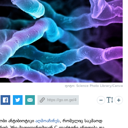
ფოტო: Science Photo Library/Canva
ნობი ანტიბიოტიკი
აღმოაჩინეს
, რომელიც საკმაოდ
ერთს პრე-მეთილენომიცინ C ლაქტონი ეწოდება და