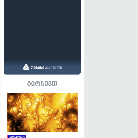
გირჩევთ
გადახედვა