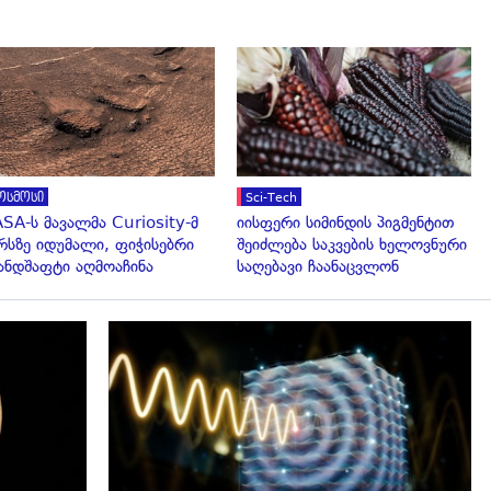
გადახედვა
გადახედვა
ოსმოსი
Sci-Tech
SA-ს მავალმა Curiosity-მ
იისფერი სიმინდის პიგმენტით
რსზე იდუმალი, ფიჭისებრი
შეიძლება საკვების ხელოვნური
ნდშაფტი აღმოაჩინა
საღებავი ჩაანაცვლონ
გადახედვა