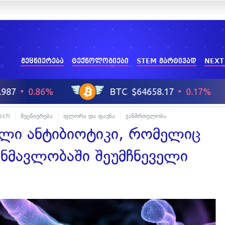
მეცნიერება
ტექნოლოგიები
STEM მარტივად
NEXT
Tech
მეცნიერება
ფლორა და ფაუნა
ჯანმრთელობა
ალი ანტიბიოტიკი, რომელიც
ნმავლობაში შეუმჩნეველი