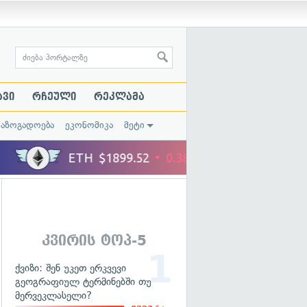
ავი
რჩეული
რეკლამა
საზოგადოება
ეკონომიკა
მეტი
კვირის ტოპ-5
ქვიზი: შენ უკეთ ერკვევი
გეოგრაფიულ ტერმინებში თუ
მერვეკლასელი?