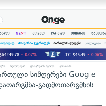
×
ნალი
NE
T
ვიდეო
ოპ-ედი
ქვიზები
საკითხ
ყოფილად
მთავარია გჯეროდეს
მართლმსაჯულება
პოლიტიკა
ტურა
ხელოვნება
ცხოვრების სტილი
გართობა
ართული სიმღერები Google
ადათარგმნა-გადმოთარგმნის