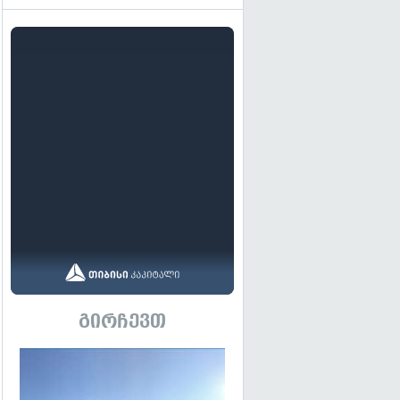
გირჩევთ
გადახედვა